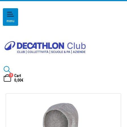
menu
0
Cart
0,00
€