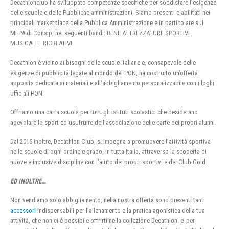
Decathlonclub ha sviluppato competenze specifiche per soddisfare l’esigenze
delle scuole e delle Pubbliche amministrazioni, Siamo presenti e abilitati nei
principali marketplace della Pubblica Amministrazione e in particolare sul
MEPA di Consip, nei seguenti bandi: BENI: ATTREZZATURE SPORTIVE,
MUSICALI E RICREATIVE
Decathlon è vicino ai bisogni delle scuole italiane e, consapevole delle
esigenze di pubblicità legate al mondo del PON, ha costruito un’offerta
apposita dedicata ai materiali e all’abbigliamento personalizzabile con i loghi
ufficiali PON.
Offriamo una carta scuola per tutti gli istituti scolastici che desiderano
agevolare lo sport ed usufruire dell’associazione delle carte dei propri alunni.
Dal 2016 inoltre, Decathlon Club, si impegna a promuovere l’attività sportiva
nelle scuole di ogni ordine e grado, in tutta Italia, attraverso la scoperta di
nuove e inclusive discipline con l’aiuto dei propri sportivi e dei Club Gold.
ED INOLTRE…
Non vendiamo solo abbigliamento, nella nostra offerta sono presenti tanti
accessori
indispensabili per l’allenamento e la pratica agonistica della tua
attività, che non ci è possibile offrirti nella collezione Decathlon. e’ per