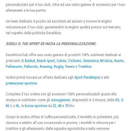
personalizzato per il tuo club, oltre ad una vasta gamma di accessori per i tuoi
allenamenti e le tue partite.
Un team dedicato è pronto ad ascoltarti ed aiutarti a trovare la miglior
soluzione per il tuo club, garantendoti la miglior qualità prezzo sul mercato,
nel rispetto delle politiche Decathlon.
SCEGLI IL TUO SPORT ED INIZIA LA PERSONALIZZAZIONE:
DecathlonClub offre una vasta gamma di prodotti 100% sublimati dedicati ai
praticanti di
Basket
,
Beach sport
,
Calcio
,
Ciclismo
,
Ginnastica Artistica
,
Nuoto
,
Pallanuoto
,
Pallavolo
,
Running
,
Rugby
,
Tennis
e
Triathlon
.
Inoltre potrai trovare un offerta dedicata agli
Sport Paralimpici
e alle
premiazioni sportive
Completa il tuo ordine con gli accessori 100% personalizzabili grazie alla
stampa in sublimato come gli
asciugamani
, disponibili in 5 misure, dalla
XS
,
S
,
M
,
L
e
XL
, le
borse sportive
da
22
,
40
e
70
litri.
Scopri la nostra offera di cuffie personalizzate, il modello in poliestere, più
classico e adatto all’uso occasionale in piscina, i modelli in silicone per i
triathlon e gli allenamento delle squadre agonistiche e nella versione