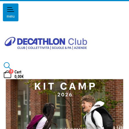
menu
0
Cart
0,00
€