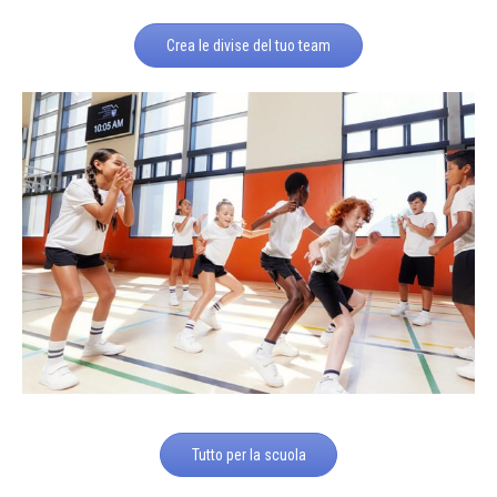
Crea le divise del tuo team
Tutto per la scuola