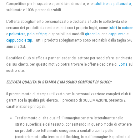
Competition per le squadre agonistiche di nuoto, e le
calottine da pallanuoto
,
sublimate e 100% personalizzabili
L’offerta abbigliamento personalizzato è dedicata a tutte le collettività che
cercano dei prodotti da rendere unici con i proprio loghi, come
tshirt
in
cotone
e
poliestere
,
polo
e
felpe
, disponibili nei modelli
girocollo
, con
cappuccio
e
cappuccio e zip
. Tutti i prodotti abbigliamento sono ordinabili dalla taglia 5/6
anni alla 2xl.
Decathlon Club si affida a partner leader del settore per soddisfare le richieste
dei sui clienti, per questo motivo potrai trovare le offerte dedicate di
Joma
sul
nostro sito.
ELEVATA QUALITÀ DI STAMPA E MASSIMO COMFORT DI GIOCO:
Il procedimento di stampa utilizzato per la personalizzazione completi club ti
garantisce la qualità più elevata. Il processo di SUBLIMAZIONE presenta 2
caratteristiche principali:
Trasferimento di alta qualità: l’immagine penetra letteralmente nello
strato superficiale del tessuto, consentendo in questo modo di ottenere
un prodotto perfettamente omogeneo a contatto con la pelle
(contrariamente alla tecnica del flocking, in cui l’immagine è applicata al