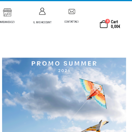
0
Cart
CONTATTACI
AREANEGOZI
IL MIO ACCOUNT
0,00
€