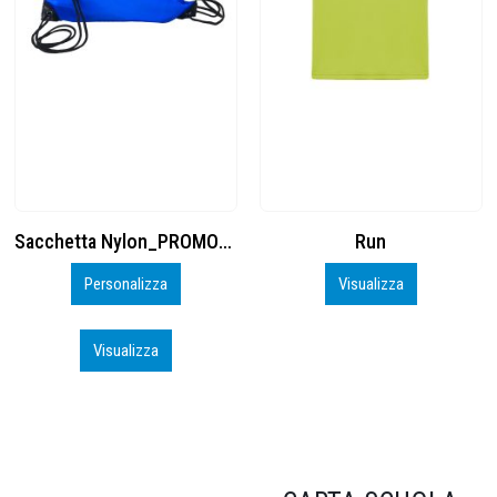
Run
Cuffia Poliestere
Visualizza
Inizia a Personalizzare
Visualizza