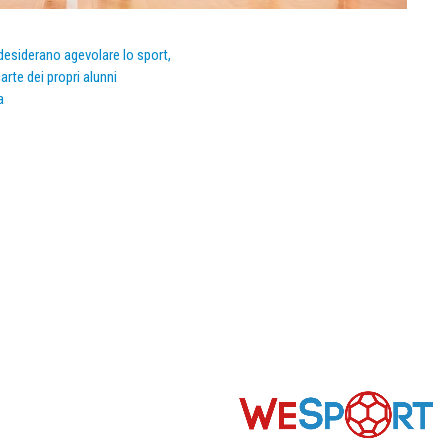
e desiderano agevolare lo sport,
arte dei propri alunni
a