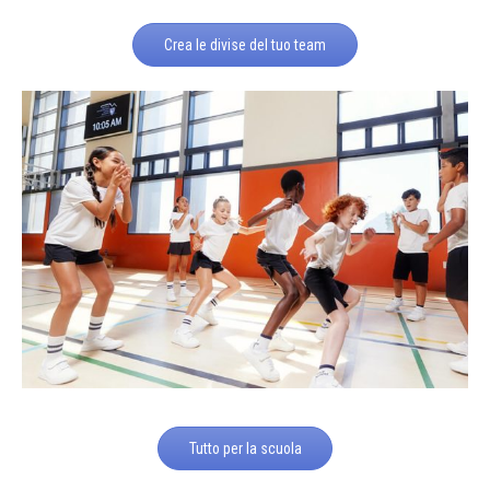
Crea le divise del tuo team
Tutto per la scuola