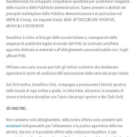
Decathlonclub ha sviluppato competenze specifiche per soddisfare l’esigenze
delle scuole e delle Pubbliche amministrazioni, Siamo presenti e abilitati nei
principali marketplace della Pubblica Amministrazione e in particolare sul
MEPA di Consip, nei seguenti bandi: BENI: ATTREZZATURE SPORTIVE,
MUSICALI E RICREATIVE
Decathlon è vicino ai bisogni delle scuole italiane e, consapevole delle
esigenze di pubblicità legate al mondo del PON, ha costruito un’offerta
apposita dedicata ai materiali e all’abbigliamento personalizzabile con i loghi
ufficiali PON.
Offriamo una carta scuola per tutti gli istituti scolastici che desiderano
agevolare lo sport ed usufruire dell’associazione delle carte dei propri alunni.
Dal 2016 inoltre, Decathlon Club, si impegna a promuovere l’attività sportiva
nelle scuole di ogni ordine e grado, in tutta Italia, attraverso la scoperta di
nuove e inclusive discipline con l’aiuto dei propri sportivi e dei Club Gold.
ED INOLTRE…
Non vendiamo solo abbigliamento, nella nostra offerta sono presenti tanti
accessori
indispensabili per l’allenamento e la pratica agonistica della tua
attività, che non ci è possibile offrirti nella collezione Decathlon. e’ per