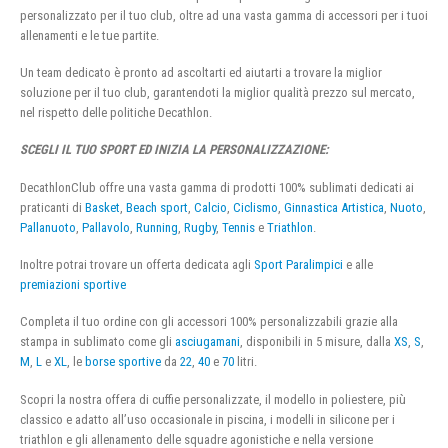
personalizzato per il tuo club, oltre ad una vasta gamma di accessori per i tuoi
allenamenti e le tue partite.
Un team dedicato è pronto ad ascoltarti ed aiutarti a trovare la miglior
soluzione per il tuo club, garantendoti la miglior qualità prezzo sul mercato,
nel rispetto delle politiche Decathlon.
SCEGLI IL TUO SPORT ED INIZIA LA PERSONALIZZAZIONE:
DecathlonClub offre una vasta gamma di prodotti 100% sublimati dedicati ai
praticanti di
Basket
,
Beach sport
,
Calcio
,
Ciclismo
,
Ginnastica Artistica
,
Nuoto
,
Pallanuoto
,
Pallavolo
,
Running
,
Rugby
,
Tennis
e
Triathlon
.
Inoltre potrai trovare un offerta dedicata agli
Sport Paralimpici
e alle
premiazioni sportive
Completa il tuo ordine con gli accessori 100% personalizzabili grazie alla
stampa in sublimato come gli
asciugamani
, disponibili in 5 misure, dalla
XS
,
S
,
M
,
L
e
XL
, le
borse sportive
da
22
,
40
e
70
litri.
Scopri la nostra offera di cuffie personalizzate, il modello in poliestere, più
classico e adatto all’uso occasionale in piscina, i modelli in silicone per i
triathlon e gli allenamento delle squadre agonistiche e nella versione