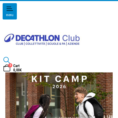
menu
0
Cart
0,00
€