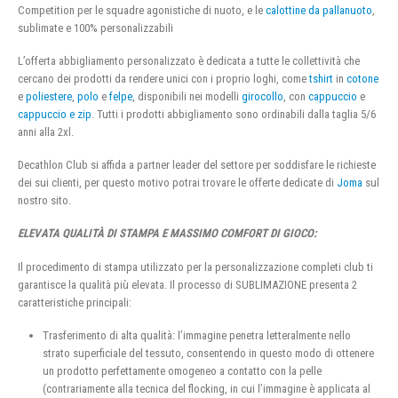
Competition per le squadre agonistiche di nuoto, e le
calottine da pallanuoto
,
sublimate e 100% personalizzabili
L’offerta abbigliamento personalizzato è dedicata a tutte le collettività che
cercano dei prodotti da rendere unici con i proprio loghi, come
tshirt
in
cotone
e
poliestere
,
polo
e
felpe
, disponibili nei modelli
girocollo
, con
cappuccio
e
cappuccio e zip
. Tutti i prodotti abbigliamento sono ordinabili dalla taglia 5/6
anni alla 2xl.
Decathlon Club si affida a partner leader del settore per soddisfare le richieste
dei sui clienti, per questo motivo potrai trovare le offerte dedicate di
Joma
sul
nostro sito.
ELEVATA QUALITÀ DI STAMPA E MASSIMO COMFORT DI GIOCO:
Il procedimento di stampa utilizzato per la personalizzazione completi club ti
garantisce la qualità più elevata. Il processo di SUBLIMAZIONE presenta 2
caratteristiche principali:
Trasferimento di alta qualità: l’immagine penetra letteralmente nello
strato superficiale del tessuto, consentendo in questo modo di ottenere
un prodotto perfettamente omogeneo a contatto con la pelle
(contrariamente alla tecnica del flocking, in cui l’immagine è applicata al