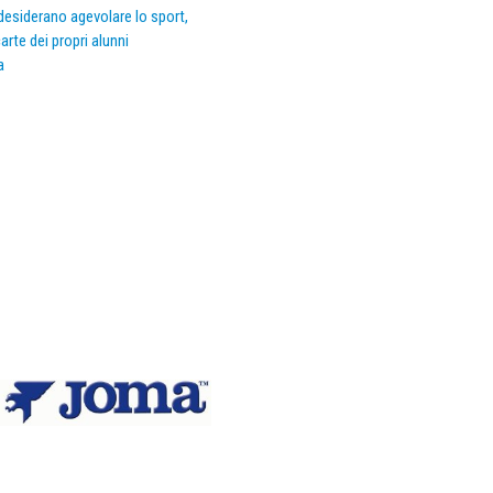
e desiderano agevolare lo sport,
arte dei propri alunni
a