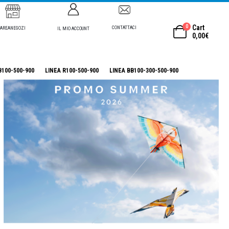
0
Cart
CONTATTACI
AREANEGOZI
IL MIO ACCOUNT
0,00
€
B100-500-900
LINEA R100-500-900
LINEA BB100-300-500-900