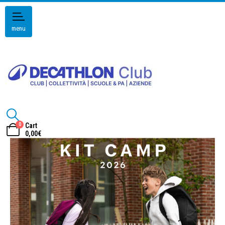
menu
0
Cart
0,00
€