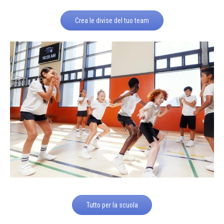
Crea le divise del tuo team
Tutto per la scuola