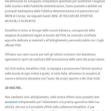
Decathlonclub ha sviluppato competenze specifiche per soddisfare l’esigenze
delle scuole e delle Pubbliche amministrazioni, Siamo presenti e abilitati nei
principali marketplace della Pubblica Amministrazione e in particolare sul
MEPA di Consip, nei seguenti bandi: BENI: ATTREZZATURE SPORTIVE,
MUSICALI E RICREATIVE
Decathlon è vicino ai bisogni delle scuole italiane e, consapevole delle
esigenze di pubblicità legate al mondo del PON, ha costruito un’offerta
apposita dedicata ai materiali e all’abbigliamento personalizzabile con i loghi
ufficiali PON.
Offriamo una carta scuola per tutti gli istituti scolastici che desiderano
agevolare lo sport ed usufruire dell’associazione delle carte dei propri alunni.
Dal 2016 inoltre, Decathlon Club, si impegna a promuovere l’attività sportiva
nelle scuole di ogni ordine e grado, in tutta Italia, attraverso la scoperta di
nuove e inclusive discipline con l’aiuto dei propri sportivi e dei Club Gold.
ED INOLTRE…
Non vendiamo solo abbigliamento, nella nostra offerta sono presenti tanti
accessori
indispensabili per l’allenamento e la pratica agonistica della tua
attività, che non ci è possibile offrirti nella collezione Decathlon. e’ per