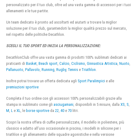
personalizzato per il tuo club, oltre ad una vasta gamma di accessori per i tuoi
allenamenti e le tue partite.
Un team dedicato è pronto ad ascoltarti ed aiutarti a trovare la miglior
soluzione per il tuo club, garantendoti la miglior qualità prezzo sul mercato,
nel rispetto delle politiche Decathlon.
SCEGLI IL TUO SPORT ED INIZIA LA PERSONALIZZAZIONE:
DecathlonClub offre una vasta gamma di prodotti 100% sublimati dedicati ai
praticanti di
Basket
,
Beach sport
,
Calcio
,
Ciclismo
,
Ginnastica Artistica
,
Nuoto
,
Pallanuoto
,
Pallavolo
,
Running
,
Rugby
,
Tennis
e
Triathlon
.
Inoltre potrai trovare un offerta dedicata agli
Sport Paralimpici
e alle
premiazioni sportive
Completa il tuo ordine con gli accessori 100% personalizzabili grazie alla
stampa in sublimato come gli
asciugamani
, disponibili in 5 misure, dalla
XS
,
S
,
M
,
L
e
XL
, le
borse sportive
da
22
,
40
e
70
litri.
Scopri la nostra offera di cuffie personalizzate, il modello in poliestere, più
classico e adatto all’uso occasionale in piscina, i modelli in silicone per i
triathlon e gli allenamento delle squadre agonistiche e nella versione