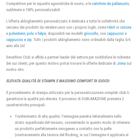
Competition per le squadre agonistiche di nuoto, e le
calottine da pallanuoto
,
sublimate e 100% personalizzabili
L’offerta abbigliamento personalizzato è dedicata a tutte le collettività che
cercano dei prodotti da rendere unici con i proprio loghi, come
tshirt
in
cotone
e
poliestere
,
polo
e
felpe
, disponibili nei modelli
girocollo
, con
cappuccio
e
cappuccio e zip
. Tutti i prodotti abbigliamento sono ordinabili dalla taglia 5/6
anni alla 2xl.
Decathlon Club si affida a partner leader del settore per soddisfare le richieste
dei sui clienti, per questo motivo potrai trovare le offerte dedicate di
Joma
sul
nostro sito.
ELEVATA QUALITÀ DI STAMPA E MASSIMO COMFORT DI GIOCO:
Il procedimento di stampa utilizzato per la personalizzazione completi club ti
garantisce la qualità più elevata. Il processo di SUBLIMAZIONE presenta 2
caratteristiche principali:
Trasferimento di alta qualità: l’immagine penetra letteralmente nello
strato superficiale del tessuto, consentendo in questo modo di ottenere
un prodotto perfettamente omogeneo a contatto con la pelle
(contrariamente alla tecnica del flocking, in cui l’immagine è applicata al