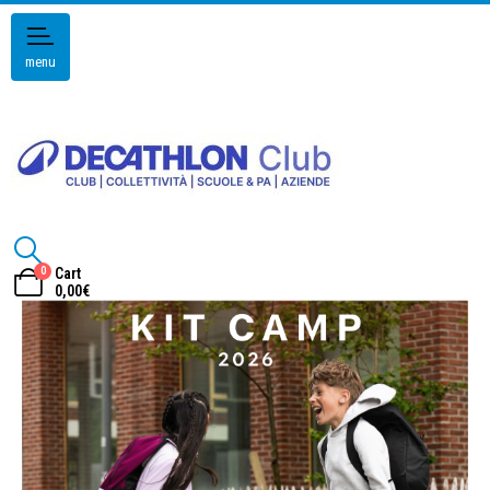
menu
0
Cart
0,00
€