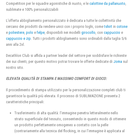
Competition per le squadre agonistiche di nuoto, e le
calottine da pallanuoto
,
sublimate e 100% personalizzabili
L’offerta abbigliamento personalizzato è dedicata a tutte le collettività che
cercano dei prodotti da rendere unici con i proprio loghi, come
tshirt
in
cotone
e
poliestere
,
polo
e
felpe
, disponibili nei modelli
girocollo
, con
cappuccio
e
cappuccio e zip
. Tutti i prodotti abbigliamento sono ordinabili dalla taglia 5/6
anni alla 2xl.
Decathlon Club si affida a partner leader del settore per soddisfare le richieste
dei sui clienti, per questo motivo potrai trovare le offerte dedicate di
Joma
sul
nostro sito.
ELEVATA QUALITÀ DI STAMPA E MASSIMO COMFORT DI GIOCO:
Il procedimento di stampa utilizzato per la personalizzazione completi club ti
garantisce la qualità più elevata. Il processo di SUBLIMAZIONE presenta 2
caratteristiche principali:
Trasferimento di alta qualità: l’immagine penetra letteralmente nello
strato superficiale del tessuto, consentendo in questo modo di ottenere
un prodotto perfettamente omogeneo a contatto con la pelle
(contrariamente alla tecnica del flocking, in cui l’immagine è applicata al