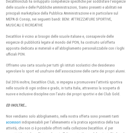
Decathlonclub ha sviluppato competenze specifiche per soddisfare l’esigenze
delle scuole e delle Pubbliche amministrazioni, Siamo presenti e abilitati nei
principali marketplace della Pubblica Amministrazione e in particolare sul
MEPA di Consip, nei seguenti bandi: BENI: ATTREZZATURE SPORTIVE,
MUSICALI E RICREATIVE
Decathlon è vicino ai bisogni delle scuole italiane e, consapevole delle
esigenze di pubblicità legate al mondo del PON, ha costruito un’offerta
apposita dedicata ai materiali e all’abbigliamento personalizzabile con i loghi
ufficiali PON.
Offriamo una carta scuola per tutti gli istituti scolastici che desiderano
agevolare lo sport ed usufruire dell’associazione delle carte dei propri alunni.
Dal 2016 inoltre, Decathlon Club, si impegna a promuovere l’attività sportiva
nelle scuole di ogni ordine e grado, in tutta Italia, attraverso la scoperta di
nuove e inclusive discipline con l’aiuto dei propri sportivi e dei Club Gold.
ED INOLTRE…
Non vendiamo solo abbigliamento, nella nostra offerta sono presenti tanti
accessori
indispensabili per l’allenamento e la pratica agonistica della tua
attività, che non ci è possibile offrirti nella collezione Decathlon. e’ per