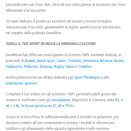
personalizzato per il tuo club, oltre ad una vasta gamma di accessori per i tuoi
allenamenti e le tue partite.
Un team dedicato è pronto ad ascoltarti ed aiutarti a trovare la miglior
soluzione per il tuo club, garantendoti la miglior qualità prezzo sul mercato,
nel rispetto delle politiche Decathlon.
SCEGLI IL TUO SPORT ED INIZIA LA PERSONALIZZAZIONE:
DecathlonClub offre una vasta gamma di prodotti 100% sublimati dedicati ai
praticanti di
Basket
,
Beach sport
,
Calcio
,
Ciclismo
,
Ginnastica Artistica
,
Nuoto
,
Pallanuoto
,
Pallavolo
,
Running
,
Rugby
,
Tennis
e
Triathlon
.
Inoltre potrai trovare un offerta dedicata agli
Sport Paralimpici
e alle
premiazioni sportive
Completa il tuo ordine con gli accessori 100% personalizzabili grazie alla
stampa in sublimato come gli
asciugamani
, disponibili in 5 misure, dalla
XS
,
S
,
M
,
L
e
XL
, le
borse sportive
da
22
,
40
e
70
litri.
Scopri la nostra offera di cuffie personalizzate, il modello in poliestere, più
classico e adatto all’uso occasionale in piscina, i modelli in silicone per i
triathlon e gli allenamento delle squadre agonistiche e nella versione