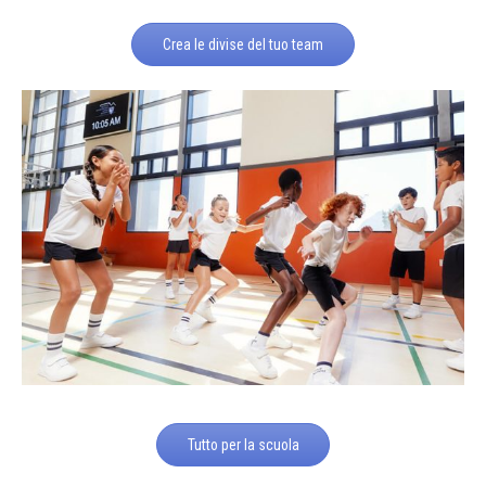
Crea le divise del tuo team
Tutto per la scuola