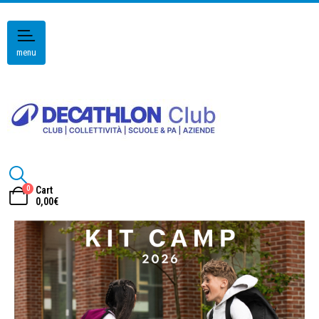
menu
0
Cart
0,00
€