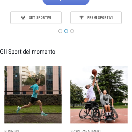
SET SPORTIVI
PREMI SPORTIVI
Gli Sport del momento
RT PARALIMPICI
CALCIO
BA