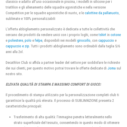
classico e adatto all’uso occasionale in piscina, i modelli in silicone per i
triathlon e gli allenamento delle squadre agonistiche e nella versione
Competition per le squadre agonistiche di nuoto, e le
calottine da pallanuoto
,
sublimate e 100% personalizzabili
L’offerta abbigliamento personalizzato è dedicata a tutte le collettività che
cercano dei prodotti da rendere unici con i proprio loghi, come
tshirt
in
cotone
e
poliestere
,
polo
e
felpe
, disponibili nei modelli
girocollo
, con
cappuccio
e
cappuccio e zip
. Tutti i prodotti abbigliamento sono ordinabili dalla taglia 5/6
anni alla 2xl.
Decathlon Club si affida a partner leader del settore per soddisfare le richieste
dei sui clienti, per questo motivo potrai trovare le offerte dedicate di
Joma
sul
nostro sito.
ELEVATA QUALITÀ DI STAMPA E MASSIMO COMFORT DI GIOCO:
Il procedimento di stampa utilizzato per la personalizzazione completi club ti
garantisce la qualità più elevata. Il processo di SUBLIMAZIONE presenta 2
caratteristiche principali:
Trasferimento di alta qualità: l’immagine penetra letteralmente nello
strato superficiale del tessuto, consentendo in questo modo di ottenere