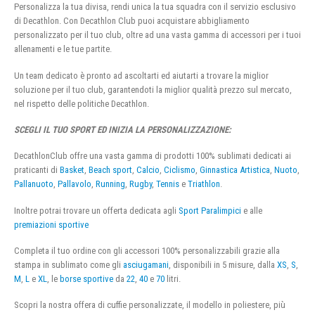
Personalizza la tua divisa, rendi unica la tua squadra con il servizio esclusivo
di Decathlon. Con Decathlon Club puoi acquistare abbigliamento
personalizzato per il tuo club, oltre ad una vasta gamma di accessori per i tuoi
allenamenti e le tue partite.
Un team dedicato è pronto ad ascoltarti ed aiutarti a trovare la miglior
soluzione per il tuo club, garantendoti la miglior qualità prezzo sul mercato,
nel rispetto delle politiche Decathlon.
SCEGLI IL TUO SPORT ED INIZIA LA PERSONALIZZAZIONE:
DecathlonClub offre una vasta gamma di prodotti 100% sublimati dedicati ai
praticanti di
Basket
,
Beach sport
,
Calcio
,
Ciclismo
,
Ginnastica Artistica
,
Nuoto
,
Pallanuoto
,
Pallavolo
,
Running
,
Rugby
,
Tennis
e
Triathlon
.
Inoltre potrai trovare un offerta dedicata agli
Sport Paralimpici
e alle
premiazioni sportive
Completa il tuo ordine con gli accessori 100% personalizzabili grazie alla
stampa in sublimato come gli
asciugamani
, disponibili in 5 misure, dalla
XS
,
S
,
M
,
L
e
XL
, le
borse sportive
da
22
,
40
e
70
litri.
Scopri la nostra offera di cuffie personalizzate, il modello in poliestere, più