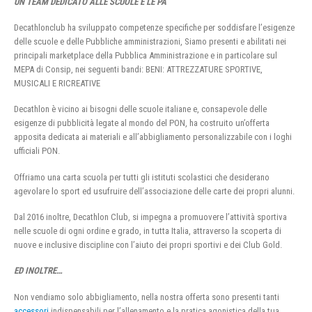
UN TEAM DEDICATO ALLE SCUOLE E LE PA
Decathlonclub ha sviluppato competenze specifiche per soddisfare l’esigenze
delle scuole e delle Pubbliche amministrazioni, Siamo presenti e abilitati nei
principali marketplace della Pubblica Amministrazione e in particolare sul
MEPA di Consip, nei seguenti bandi: BENI: ATTREZZATURE SPORTIVE,
MUSICALI E RICREATIVE
Decathlon è vicino ai bisogni delle scuole italiane e, consapevole delle
esigenze di pubblicità legate al mondo del PON, ha costruito un’offerta
apposita dedicata ai materiali e all’abbigliamento personalizzabile con i loghi
ufficiali PON.
Offriamo una carta scuola per tutti gli istituti scolastici che desiderano
agevolare lo sport ed usufruire dell’associazione delle carte dei propri alunni.
Dal 2016 inoltre, Decathlon Club, si impegna a promuovere l’attività sportiva
nelle scuole di ogni ordine e grado, in tutta Italia, attraverso la scoperta di
nuove e inclusive discipline con l’aiuto dei propri sportivi e dei Club Gold.
ED INOLTRE…
Non vendiamo solo abbigliamento, nella nostra offerta sono presenti tanti
accessori
indispensabili per l’allenamento e la pratica agonistica della tua