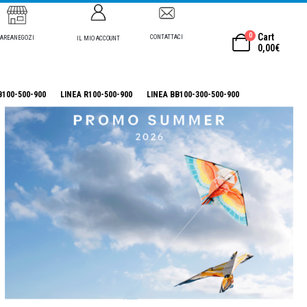
0
Cart
CONTATTACI
AREANEGOZI
IL MIO ACCOUNT
0,00
€
B100-500-900
LINEA R100-500-900
LINEA BB100-300-500-900