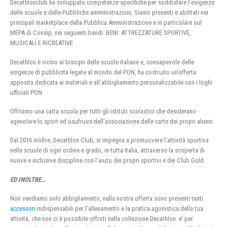
Decathlonclub ha sviluppato competenze specifiche per soddisfare l’esigenze
delle scuole e delle Pubbliche amministrazioni, Siamo presenti e abilitati nei
principali marketplace della Pubblica Amministrazione e in particolare sul
MEPA di Consip, nei seguenti bandi: BENI: ATTREZZATURE SPORTIVE,
MUSICALI E RICREATIVE
Decathlon è vicino ai bisogni delle scuole italiane e, consapevole delle
esigenze di pubblicità legate al mondo del PON, ha costruito un’offerta
apposita dedicata ai materiali e all’abbigliamento personalizzabile con i loghi
ufficiali PON.
Offriamo una carta scuola per tutti gli istituti scolastici che desiderano
agevolare lo sport ed usufruire dell’associazione delle carte dei propri alunni.
Dal 2016 inoltre, Decathlon Club, si impegna a promuovere l’attività sportiva
nelle scuole di ogni ordine e grado, in tutta Italia, attraverso la scoperta di
nuove e inclusive discipline con l’aiuto dei propri sportivi e dei Club Gold.
ED INOLTRE…
Non vendiamo solo abbigliamento, nella nostra offerta sono presenti tanti
accessori
indispensabili per l’allenamento e la pratica agonistica della tua
attività, che non ci è possibile offrirti nella collezione Decathlon. e’ per