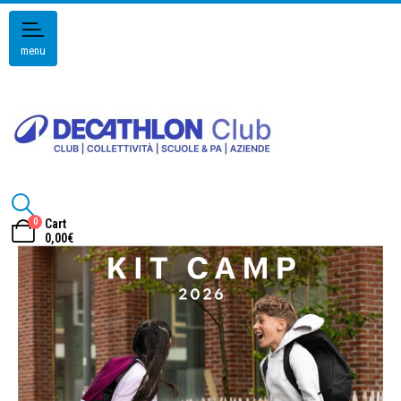
menu
0
Cart
0,00
€