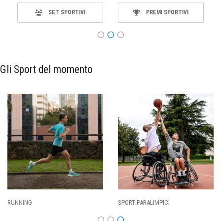
SET SPORTIVI
PREMI SPORTIVI
Gli Sport del momento
ING
SPORT PARALIMPICI
CALCI