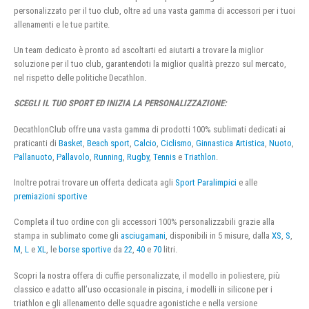
personalizzato per il tuo club, oltre ad una vasta gamma di accessori per i tuoi
allenamenti e le tue partite.
Un team dedicato è pronto ad ascoltarti ed aiutarti a trovare la miglior
soluzione per il tuo club, garantendoti la miglior qualità prezzo sul mercato,
nel rispetto delle politiche Decathlon.
SCEGLI IL TUO SPORT ED INIZIA LA PERSONALIZZAZIONE:
DecathlonClub offre una vasta gamma di prodotti 100% sublimati dedicati ai
praticanti di
Basket
,
Beach sport
,
Calcio
,
Ciclismo
,
Ginnastica Artistica
,
Nuoto
,
Pallanuoto
,
Pallavolo
,
Running
,
Rugby
,
Tennis
e
Triathlon
.
Inoltre potrai trovare un offerta dedicata agli
Sport Paralimpici
e alle
premiazioni sportive
Completa il tuo ordine con gli accessori 100% personalizzabili grazie alla
stampa in sublimato come gli
asciugamani
, disponibili in 5 misure, dalla
XS
,
S
,
M
,
L
e
XL
, le
borse sportive
da
22
,
40
e
70
litri.
Scopri la nostra offera di cuffie personalizzate, il modello in poliestere, più
classico e adatto all’uso occasionale in piscina, i modelli in silicone per i
triathlon e gli allenamento delle squadre agonistiche e nella versione