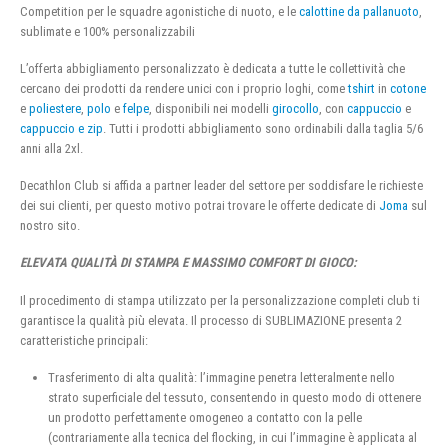
Competition per le squadre agonistiche di nuoto, e le
calottine da pallanuoto
,
sublimate e 100% personalizzabili
L’offerta abbigliamento personalizzato è dedicata a tutte le collettività che
cercano dei prodotti da rendere unici con i proprio loghi, come
tshirt
in
cotone
e
poliestere
,
polo
e
felpe
, disponibili nei modelli
girocollo
, con
cappuccio
e
cappuccio e zip
. Tutti i prodotti abbigliamento sono ordinabili dalla taglia 5/6
anni alla 2xl.
Decathlon Club si affida a partner leader del settore per soddisfare le richieste
dei sui clienti, per questo motivo potrai trovare le offerte dedicate di
Joma
sul
nostro sito.
ELEVATA QUALITÀ DI STAMPA E MASSIMO COMFORT DI GIOCO:
Il procedimento di stampa utilizzato per la personalizzazione completi club ti
garantisce la qualità più elevata. Il processo di SUBLIMAZIONE presenta 2
caratteristiche principali:
Trasferimento di alta qualità: l’immagine penetra letteralmente nello
strato superficiale del tessuto, consentendo in questo modo di ottenere
un prodotto perfettamente omogeneo a contatto con la pelle
(contrariamente alla tecnica del flocking, in cui l’immagine è applicata al