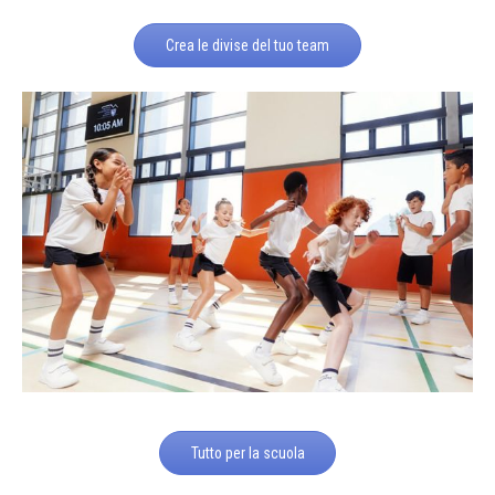
Crea le divise del tuo team
Tutto per la scuola