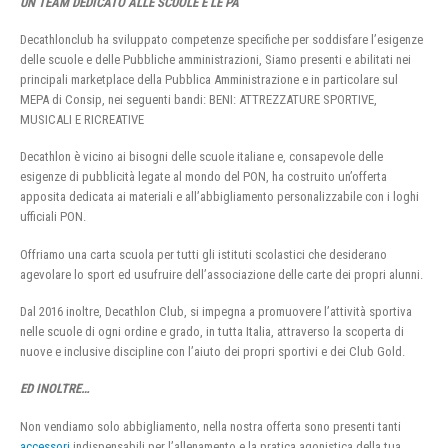
UN TEAM DEDICATO ALLE SCUOLE E LE PA
Decathlonclub ha sviluppato competenze specifiche per soddisfare l’esigenze
delle scuole e delle Pubbliche amministrazioni, Siamo presenti e abilitati nei
principali marketplace della Pubblica Amministrazione e in particolare sul
MEPA di Consip, nei seguenti bandi: BENI: ATTREZZATURE SPORTIVE,
MUSICALI E RICREATIVE
Decathlon è vicino ai bisogni delle scuole italiane e, consapevole delle
esigenze di pubblicità legate al mondo del PON, ha costruito un’offerta
apposita dedicata ai materiali e all’abbigliamento personalizzabile con i loghi
ufficiali PON.
Offriamo una carta scuola per tutti gli istituti scolastici che desiderano
agevolare lo sport ed usufruire dell’associazione delle carte dei propri alunni.
Dal 2016 inoltre, Decathlon Club, si impegna a promuovere l’attività sportiva
nelle scuole di ogni ordine e grado, in tutta Italia, attraverso la scoperta di
nuove e inclusive discipline con l’aiuto dei propri sportivi e dei Club Gold.
ED INOLTRE…
Non vendiamo solo abbigliamento, nella nostra offerta sono presenti tanti
accessori
indispensabili per l’allenamento e la pratica agonistica della tua