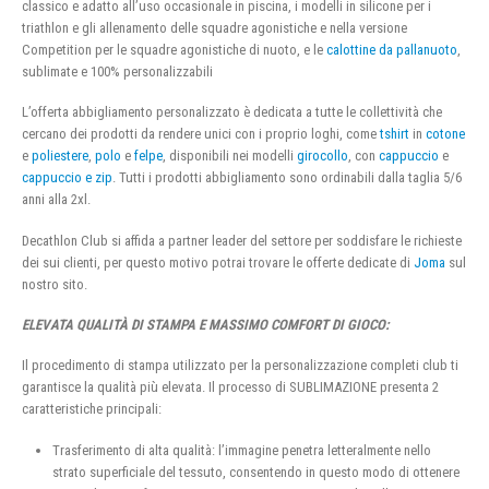
classico e adatto all’uso occasionale in piscina, i modelli in silicone per i
triathlon e gli allenamento delle squadre agonistiche e nella versione
Competition per le squadre agonistiche di nuoto, e le
calottine da pallanuoto
,
sublimate e 100% personalizzabili
L’offerta abbigliamento personalizzato è dedicata a tutte le collettività che
cercano dei prodotti da rendere unici con i proprio loghi, come
tshirt
in
cotone
e
poliestere
,
polo
e
felpe
, disponibili nei modelli
girocollo
, con
cappuccio
e
cappuccio e zip
. Tutti i prodotti abbigliamento sono ordinabili dalla taglia 5/6
anni alla 2xl.
Decathlon Club si affida a partner leader del settore per soddisfare le richieste
dei sui clienti, per questo motivo potrai trovare le offerte dedicate di
Joma
sul
nostro sito.
ELEVATA QUALITÀ DI STAMPA E MASSIMO COMFORT DI GIOCO:
Il procedimento di stampa utilizzato per la personalizzazione completi club ti
garantisce la qualità più elevata. Il processo di SUBLIMAZIONE presenta 2
caratteristiche principali:
Trasferimento di alta qualità: l’immagine penetra letteralmente nello
strato superficiale del tessuto, consentendo in questo modo di ottenere