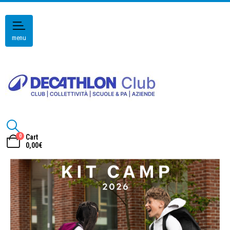
menu
0
Cart
0,00
€