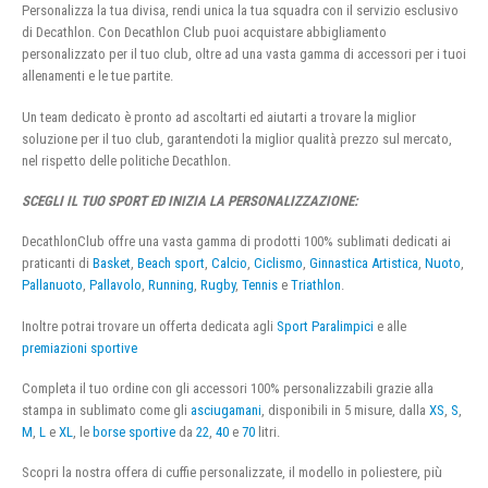
Personalizza la tua divisa, rendi unica la tua squadra con il servizio esclusivo
di Decathlon. Con Decathlon Club puoi acquistare abbigliamento
personalizzato per il tuo club, oltre ad una vasta gamma di accessori per i tuoi
allenamenti e le tue partite.
Un team dedicato è pronto ad ascoltarti ed aiutarti a trovare la miglior
soluzione per il tuo club, garantendoti la miglior qualità prezzo sul mercato,
nel rispetto delle politiche Decathlon.
SCEGLI IL TUO SPORT ED INIZIA LA PERSONALIZZAZIONE:
DecathlonClub offre una vasta gamma di prodotti 100% sublimati dedicati ai
praticanti di
Basket
,
Beach sport
,
Calcio
,
Ciclismo
,
Ginnastica Artistica
,
Nuoto
,
Pallanuoto
,
Pallavolo
,
Running
,
Rugby
,
Tennis
e
Triathlon
.
Inoltre potrai trovare un offerta dedicata agli
Sport Paralimpici
e alle
premiazioni sportive
Completa il tuo ordine con gli accessori 100% personalizzabili grazie alla
stampa in sublimato come gli
asciugamani
, disponibili in 5 misure, dalla
XS
,
S
,
M
,
L
e
XL
, le
borse sportive
da
22
,
40
e
70
litri.
Scopri la nostra offera di cuffie personalizzate, il modello in poliestere, più