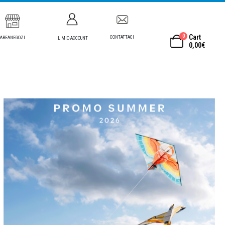
0
Cart
CONTATTACI
AREANEGOZI
IL MIO ACCOUNT
0,00
€