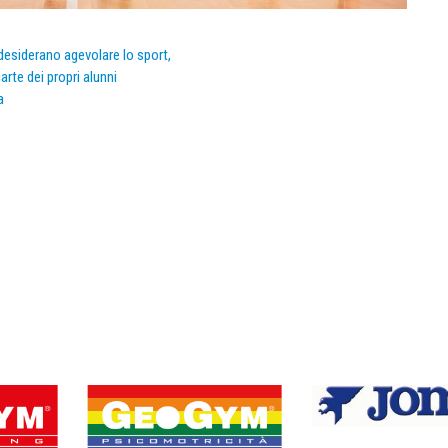
e desiderano agevolare lo sport,
arte dei propri alunni
a