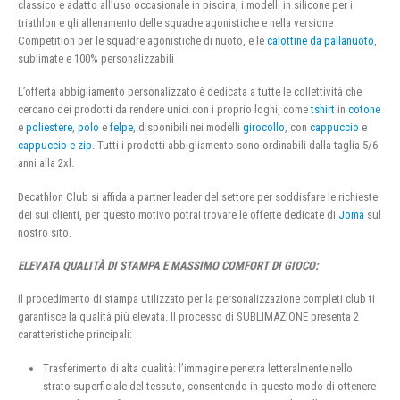
classico e adatto all’uso occasionale in piscina, i modelli in silicone per i
triathlon e gli allenamento delle squadre agonistiche e nella versione
Competition per le squadre agonistiche di nuoto, e le
calottine da pallanuoto
,
sublimate e 100% personalizzabili
L’offerta abbigliamento personalizzato è dedicata a tutte le collettività che
cercano dei prodotti da rendere unici con i proprio loghi, come
tshirt
in
cotone
e
poliestere
,
polo
e
felpe
, disponibili nei modelli
girocollo
, con
cappuccio
e
cappuccio e zip
. Tutti i prodotti abbigliamento sono ordinabili dalla taglia 5/6
anni alla 2xl.
Decathlon Club si affida a partner leader del settore per soddisfare le richieste
dei sui clienti, per questo motivo potrai trovare le offerte dedicate di
Joma
sul
nostro sito.
ELEVATA QUALITÀ DI STAMPA E MASSIMO COMFORT DI GIOCO:
Il procedimento di stampa utilizzato per la personalizzazione completi club ti
garantisce la qualità più elevata. Il processo di SUBLIMAZIONE presenta 2
caratteristiche principali:
Trasferimento di alta qualità: l’immagine penetra letteralmente nello
strato superficiale del tessuto, consentendo in questo modo di ottenere