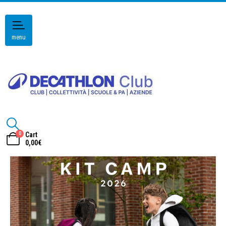
menu
0
Cart
0,00
€