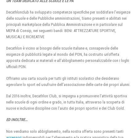
UN TEAM DEDICATO ALLE SCUOLE E LE PA
Decathlonclub ha sviluppato competenze specifiche per soddisfare l’esigenze
delle scuole e delle Pubbliche amministrazioni, Siamo presenti e abilitati nei
principali marketplace della Pubblica Amministrazione e in particolare sul
MEPA di Consip, nei seguenti bandi: BENI: ATTREZZATURE SPORTIVE,
MUSICALI E RICREATIVE
Decathlon è vicino ai bisogni delle scuole italiane e, consapevole delle
esigenze di pubblicità legate al mondo del PON, ha costruito un’offerta
apposita dedicata ai materiali e all’abbigliamento personalizzabile con i loghi
ufficiali PON.
Offriamo una carta scuola per tutti gli istituti scolastici che desiderano
agevolare lo sport ed usufruire dell’associazione delle carte dei propri alunni.
Dal 2016 inoltre, Decathlon Club, si impegna a promuovere l’attività sportiva
nelle scuole di ogni ordine e grado, in tutta Italia, attraverso la scoperta di
nuove e inclusive discipline con l’aiuto dei propri sportivi e dei Club Gold.
ED INOLTRE…
Non vendiamo solo abbigliamento, nella nostra offerta sono presenti tanti
accessori
indispensabili per l’allenamento e la pratica agonistica della tua