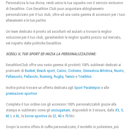
Personalizza la tua divisa, rendi unica la tua squadra con il servizio esclusivo
di Decathlon. Con Decathlon Club puoi acquistare abbigliamento
personalizzato per il tuo club, oltre ad una vasta gamma di accessori per i tuoi
allenamenti e le tue partite.
Un team dedicato è pronto ad ascoltarti ed aiutarti a trovare la miglior
soluzione per il tuo club, garantendoti la miglior qualità prezzo sul mercato,
nel rispetto delle politiche Decathlon.
SCEGLI IL TUO SPORT ED INIZIA LA PERSONALIZZAZIONE:
DecathlonClub offre una vasta gamma di prodotti 100% sublimati dedicati ai
praticanti di
Basket
,
Beach sport
,
Calcio
,
Ciclismo
,
Ginnastica Artistica
,
Nuoto
,
Pallanuoto
,
Pallavolo
,
Running
,
Rugby
,
Tennis
e
Triathlon
.
Inoltre potrai trovare un offerta dedicata agli
Sport Paralimpici
e alle
premiazioni sportive
Completa il tuo ordine con gli accessori 100% personalizzabili grazie alla
stampa in sublimato come gli
asciugamani
, disponibili in 5 misure, dalla
XS
,
S
,
M
,
L
e
XL
, le
borse sportive
da
22
,
40
e
70
litri.
Scopri la nostra offera di cuffie personalizzate, il modello in poliestere, più