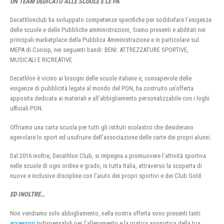
UN TEAM DEDICATO ALLE SCUOLE E LE PA
Decathlonclub ha sviluppato competenze specifiche per soddisfare l’esigenze
delle scuole e delle Pubbliche amministrazioni, Siamo presenti e abilitati nei
principali marketplace della Pubblica Amministrazione e in particolare sul
MEPA di Consip, nei seguenti bandi: BENI: ATTREZZATURE SPORTIVE,
MUSICALI E RICREATIVE
Decathlon è vicino ai bisogni delle scuole italiane e, consapevole delle
esigenze di pubblicità legate al mondo del PON, ha costruito un’offerta
apposita dedicata ai materiali e all’abbigliamento personalizzabile con i loghi
ufficiali PON.
Offriamo una carta scuola per tutti gli istituti scolastici che desiderano
agevolare lo sport ed usufruire dell’associazione delle carte dei propri alunni.
Dal 2016 inoltre, Decathlon Club, si impegna a promuovere l’attività sportiva
nelle scuole di ogni ordine e grado, in tutta Italia, attraverso la scoperta di
nuove e inclusive discipline con l’aiuto dei propri sportivi e dei Club Gold.
ED INOLTRE…
Non vendiamo solo abbigliamento, nella nostra offerta sono presenti tanti
accessori
indispensabili per l’allenamento e la pratica agonistica della tua