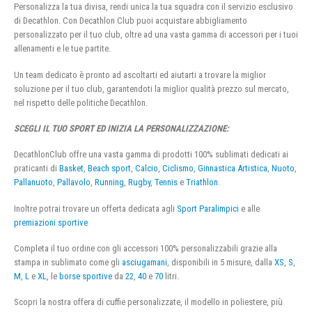
Personalizza la tua divisa, rendi unica la tua squadra con il servizio esclusivo
di Decathlon. Con Decathlon Club puoi acquistare abbigliamento
personalizzato per il tuo club, oltre ad una vasta gamma di accessori per i tuoi
allenamenti e le tue partite.
Un team dedicato è pronto ad ascoltarti ed aiutarti a trovare la miglior
soluzione per il tuo club, garantendoti la miglior qualità prezzo sul mercato,
nel rispetto delle politiche Decathlon.
SCEGLI IL TUO SPORT ED INIZIA LA PERSONALIZZAZIONE:
DecathlonClub offre una vasta gamma di prodotti 100% sublimati dedicati ai
praticanti di
Basket
,
Beach sport
,
Calcio
,
Ciclismo
,
Ginnastica Artistica
,
Nuoto
,
Pallanuoto
,
Pallavolo
,
Running
,
Rugby
,
Tennis
e
Triathlon
.
Inoltre potrai trovare un offerta dedicata agli
Sport Paralimpici
e alle
premiazioni sportive
Completa il tuo ordine con gli accessori 100% personalizzabili grazie alla
stampa in sublimato come gli
asciugamani
, disponibili in 5 misure, dalla
XS
,
S
,
M
,
L
e
XL
, le
borse sportive
da
22
,
40
e
70
litri.
Scopri la nostra offera di cuffie personalizzate, il modello in poliestere, più