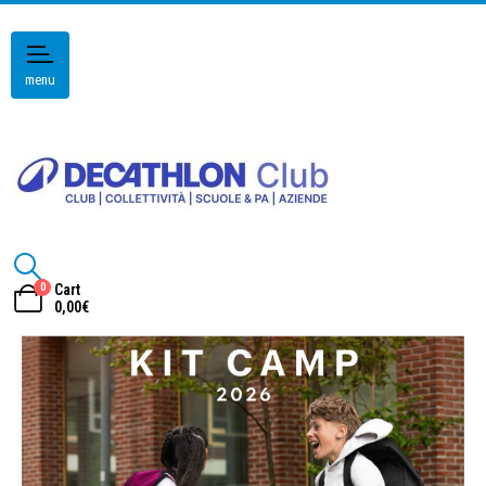
menu
0
Cart
0,00
€