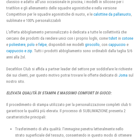
classico e adatto all’uso occasionale in piscina, i modelli in silicone per i
triathlon e gli allenamento delle squadre agonistiche e nella versione
Competition per le squadre agonistiche di nuoto, e le
calottine da pallanuoto
,
sublimate e 100% personalizzabili
L’offerta abbigliamento personalizzato è dedicata a tutte le collettività che
cercano dei prodotti da rendere unici con i proprio loghi, come
tshirt
in
cotone
e
poliestere
,
polo
e
felpe
, disponibili nei modelli
girocollo
, con
cappuccio
e
cappuccio e zip
. Tutti i prodotti abbigliamento sono ordinabili dalla taglia 5/6
anni alla 2xl.
Decathlon Club si affida a partner leader del settore per soddisfare le richieste
dei sui clienti, per questo motivo potrai trovare le offerte dedicate di
Joma
sul
nostro sito.
ELEVATA QUALITÀ DI STAMPA E MASSIMO COMFORT DI GIOCO:
Il procedimento di stampa utilizzato per la personalizzazione completi club ti
garantisce la qualità più elevata. Il processo di SUBLIMAZIONE presenta 2
caratteristiche principali:
Trasferimento di alta qualità: l’immagine penetra letteralmente nello
strato superficiale del tessuto, consentendo in questo modo di ottenere