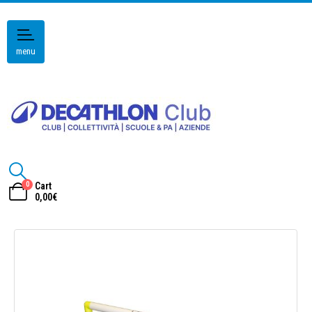
menu
0
Cart
0,00
€