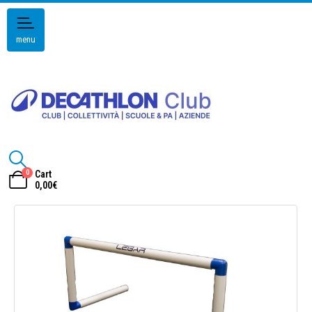
menu
0
Cart
0,00
€