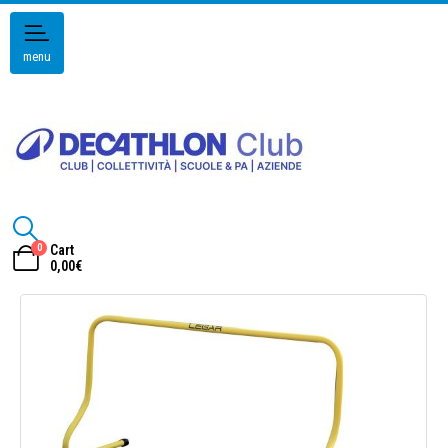
menu
0
Cart
0,00
€