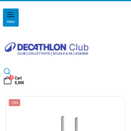
menu
0
Cart
0,00
€
-15%