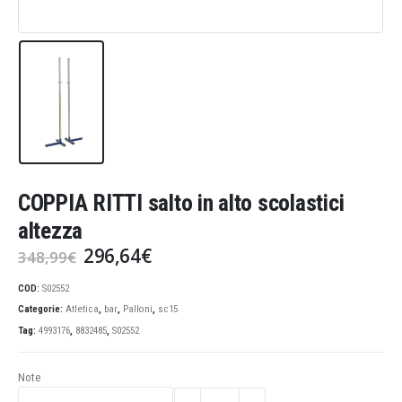
COPPIA RITTI salto in alto scolastici
altezza
Il
Il
296,64
€
348,99
€
prezzo
prezzo
originale
attuale
COD:
S02552
era:
è:
Categorie:
Atletica
,
bar
,
Palloni
,
sc15
348,99€.
296,64€.
Tag:
4993176
,
8832485
,
S02552
Note