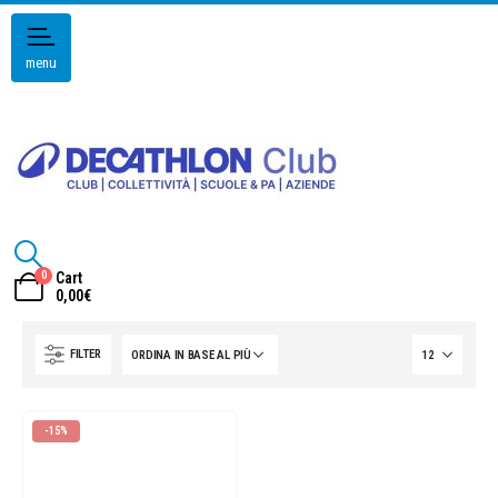
menu
0
Cart
0,00
€
FILTER
-15%