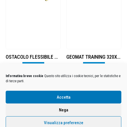
OSTACOLO FLESSIBILE CM 60
GEOMAT TRAINING 320X150X5
Visualizza
Visualizza
Informativa breve cookie
Questo sito utilizza i cookie tecnici, per le statistiche e
di terze parti.
Condizioni Generali di Utilizzo
-
Cookies
-
Privacy
Accetta
DECATHLON ITALIA S.r.l. Unipersonale - Viale Valassina, 268 - 20851 Lissone (MB) Cap. Soc.
Euro 12.500.000 i.v. - C.F. e Iscr. Reg. Imp. Monza e Brianza 02137480964 - R.E.A. MB-1370021 -
Nega
P.IVA. 11005760159 - Direzione e coordinamento art. 2497 C.C. DECATHLON SA, Villeneuve
D'Ascq, Francia Le foto dei prodotti presenti sul sito sono puramente esemplificative.
Visualizza preferenze