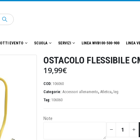
OTTI EVENTO
SCUOLA
SERVIZI
LINEA WVB100-500-900
LINEA V
OSTACOLO FLESSIBILE C
19,99
€
COD:
106060
Categorie:
Accessori allenamento
,
Atletica
,
leg
Tag:
106060
Note