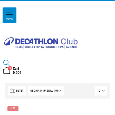
menu
0
Cart
0,00
€
FILTER
-15%