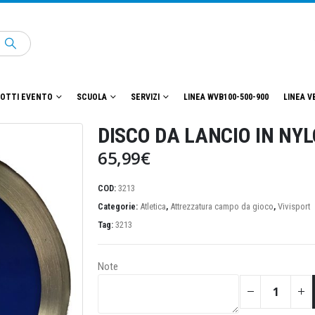
OTTI EVENTO
SCUOLA
SERVIZI
LINEA WVB100-500-900
LINEA V
DISCO DA LANCIO IN NY
65,99
€
COD:
3213
Categorie:
Atletica
,
Attrezzatura campo da gioco
,
Vivisport
Tag:
3213
Note