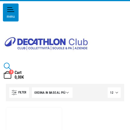
menu
0
Cart
0,00
€
FILTER