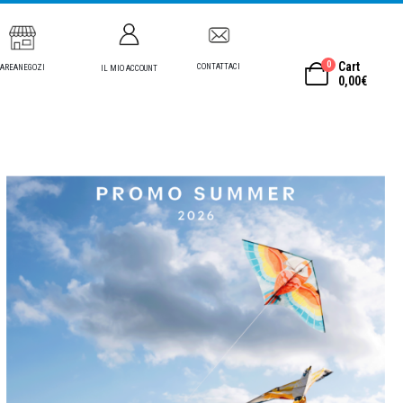
0
Cart
CONTATTACI
AREANEGOZI
IL MIO ACCOUNT
0,00
€