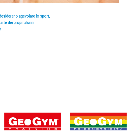
e desiderano agevolare lo sport,
arte dei propri alunni
a