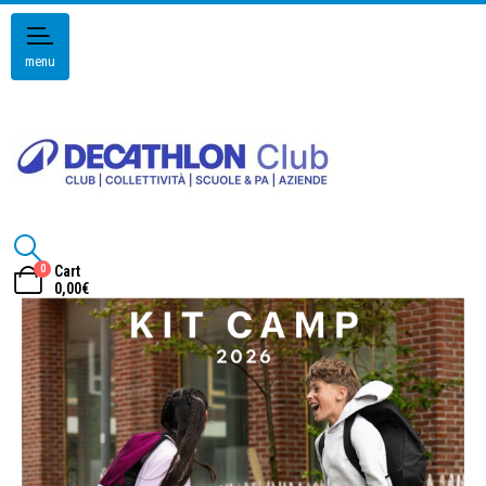
menu
0
Cart
0,00
€