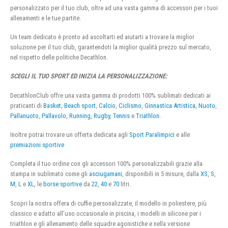
personalizzato per il tuo club, oltre ad una vasta gamma di accessori per i tuoi
allenamenti e le tue partite.
Un team dedicato è pronto ad ascoltarti ed aiutarti a trovare la miglior
soluzione per il tuo club, garantendoti la miglior qualità prezzo sul mercato,
nel rispetto delle politiche Decathlon.
SCEGLI IL TUO SPORT ED INIZIA LA PERSONALIZZAZIONE:
DecathlonClub offre una vasta gamma di prodotti 100% sublimati dedicati ai
praticanti di
Basket
,
Beach sport
,
Calcio
,
Ciclismo
,
Ginnastica Artistica
,
Nuoto
,
Pallanuoto
,
Pallavolo
,
Running
,
Rugby
,
Tennis
e
Triathlon
.
Inoltre potrai trovare un offerta dedicata agli
Sport Paralimpici
e alle
premiazioni sportive
Completa il tuo ordine con gli accessori 100% personalizzabili grazie alla
stampa in sublimato come gli
asciugamani
, disponibili in 5 misure, dalla
XS
,
S
,
M
,
L
e
XL
, le
borse sportive
da
22
,
40
e
70
litri.
Scopri la nostra offera di cuffie personalizzate, il modello in poliestere, più
classico e adatto all’uso occasionale in piscina, i modelli in silicone per i
triathlon e gli allenamento delle squadre agonistiche e nella versione