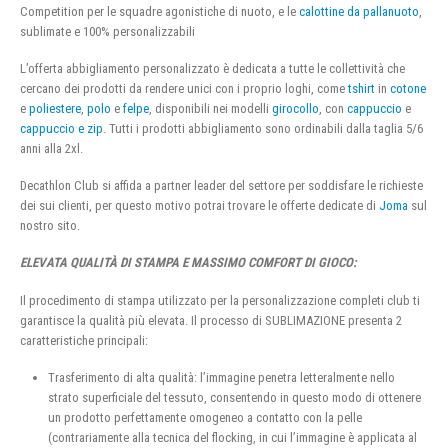
Competition per le squadre agonistiche di nuoto, e le
calottine da pallanuoto
,
sublimate e 100% personalizzabili
L’offerta abbigliamento personalizzato è dedicata a tutte le collettività che
cercano dei prodotti da rendere unici con i proprio loghi, come
tshirt
in
cotone
e
poliestere
,
polo
e
felpe
, disponibili nei modelli
girocollo
, con
cappuccio
e
cappuccio e zip
. Tutti i prodotti abbigliamento sono ordinabili dalla taglia 5/6
anni alla 2xl.
Decathlon Club si affida a partner leader del settore per soddisfare le richieste
dei sui clienti, per questo motivo potrai trovare le offerte dedicate di
Joma
sul
nostro sito.
ELEVATA QUALITÀ DI STAMPA E MASSIMO COMFORT DI GIOCO:
Il procedimento di stampa utilizzato per la personalizzazione completi club ti
garantisce la qualità più elevata. Il processo di SUBLIMAZIONE presenta 2
caratteristiche principali:
Trasferimento di alta qualità: l’immagine penetra letteralmente nello
strato superficiale del tessuto, consentendo in questo modo di ottenere
un prodotto perfettamente omogeneo a contatto con la pelle
(contrariamente alla tecnica del flocking, in cui l’immagine è applicata al