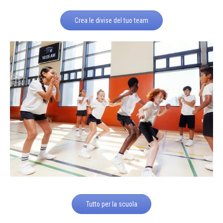
Crea le divise del tuo team
Tutto per la scuola