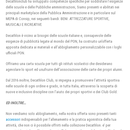
Decathlonclub ha sviluppato competenze specifiche per soddisfare l’esigenze
delle scuole e delle Pubbliche amministrazioni, Siamo presenti e abilitati nei
principali marketplace della Pubblica Amministrazione e in particolare sul
MEPA di Consip, nei seguenti bandi: BENI: ATTREZZATURE SPORTIVE,
MUSICALI E RICREATIVE
Decathlon è vicino ai bisogni delle scuole italiane e, consapevole delle
esigenze di pubblicità legate al mondo del PON, ha costruito un’offerta
apposita dedicata ai materiali e all’abbigliamento personalizzabile con i loghi
ufficiali PON.
Offriamo una carta scuola per tutti gli istituti scolastici che desiderano
agevolare lo sport ed usufruire dell’associazione delle carte dei propri alunni.
Dal 2016 inoltre, Decathlon Club, si impegna a promuovere l’attività sportiva
nelle scuole di ogni ordine e grado, in tutta Italia, attraverso la scoperta di
nuove e inclusive discipline con l’aiuto dei propri sportivi e dei Club Gold.
ED INOLTRE…
Non vendiamo solo abbigliamento, nella nostra offerta sono presenti tanti
accessori
indispensabili per l’allenamento e la pratica agonistica della tua
attività, che non ci è possibile offrirti nella collezione Decathlon. e’ per