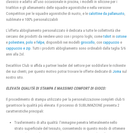
classico e adatto all’uso occasionale in piscina, i modelli in silicone per i
triathlon e gli allenamento delle squadre agonistiche e nella versione
Competition per le squadre agonistiche di nuoto, e le
calottine da pallanuoto
,
sublimate e 100% personalizzabili
L’offerta abbigliamento personalizzato è dedicata a tutte le collettività che
cercano dei prodotti da rendere unici con i proprio loghi, come
tshirt
in
cotone
e
poliestere
,
polo
e
felpe
, disponibili nei modelli
girocollo
, con
cappuccio
e
cappuccio e zip
. Tutti i prodotti abbigliamento sono ordinabili dalla taglia 5/6
anni alla 2xl.
Decathlon Club si affida a partner leader del settore per soddisfare le richieste
dei sui clienti, per questo motivo potrai trovare le offerte dedicate di
Joma
sul
nostro sito.
ELEVATA QUALITÀ DI STAMPA E MASSIMO COMFORT DI GIOCO:
Il procedimento di stampa utilizzato per la personalizzazione completi club ti
garantisce la qualità più elevata. Il processo di SUBLIMAZIONE presenta 2
caratteristiche principali:
Trasferimento di alta qualità: l’immagine penetra letteralmente nello
strato superficiale del tessuto, consentendo in questo modo di ottenere