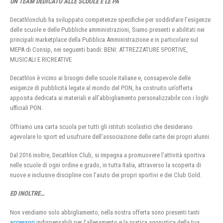
UN TEAM DEDICATO ALLE SCUOLE E LE PA
Decathlonclub ha sviluppato competenze specifiche per soddisfare l’esigenze
delle scuole e delle Pubbliche amministrazioni, Siamo presenti e abilitati nei
principali marketplace della Pubblica Amministrazione e in particolare sul
MEPA di Consip, nei seguenti bandi: BENI: ATTREZZATURE SPORTIVE,
MUSICALI E RICREATIVE
Decathlon è vicino ai bisogni delle scuole italiane e, consapevole delle
esigenze di pubblicità legate al mondo del PON, ha costruito un’offerta
apposita dedicata ai materiali e all’abbigliamento personalizzabile con i loghi
ufficiali PON.
Offriamo una carta scuola per tutti gli istituti scolastici che desiderano
agevolare lo sport ed usufruire dell’associazione delle carte dei propri alunni.
Dal 2016 inoltre, Decathlon Club, si impegna a promuovere l’attività sportiva
nelle scuole di ogni ordine e grado, in tutta Italia, attraverso la scoperta di
nuove e inclusive discipline con l’aiuto dei propri sportivi e dei Club Gold.
ED INOLTRE…
Non vendiamo solo abbigliamento, nella nostra offerta sono presenti tanti
accessori
indispensabili per l’allenamento e la pratica agonistica della tua