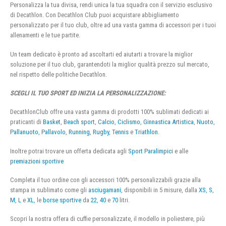
Personalizza la tua divisa, rendi unica la tua squadra con il servizio esclusivo
di Decathlon. Con Decathlon Club puoi acquistare abbigliamento
personalizzato per il tuo club, oltre ad una vasta gamma di accessori per i tuoi
allenamenti e le tue partite.
Un team dedicato è pronto ad ascoltarti ed aiutarti a trovare la miglior
soluzione per il tuo club, garantendoti la miglior qualità prezzo sul mercato,
nel rispetto delle politiche Decathlon.
SCEGLI IL TUO SPORT ED INIZIA LA PERSONALIZZAZIONE:
DecathlonClub offre una vasta gamma di prodotti 100% sublimati dedicati ai
praticanti di
Basket
,
Beach sport
,
Calcio
,
Ciclismo
,
Ginnastica Artistica
,
Nuoto
,
Pallanuoto
,
Pallavolo
,
Running
,
Rugby
,
Tennis
e
Triathlon
.
Inoltre potrai trovare un offerta dedicata agli
Sport Paralimpici
e alle
premiazioni sportive
Completa il tuo ordine con gli accessori 100% personalizzabili grazie alla
stampa in sublimato come gli
asciugamani
, disponibili in 5 misure, dalla
XS
,
S
,
M
,
L
e
XL
, le
borse sportive
da
22
,
40
e
70
litri.
Scopri la nostra offera di cuffie personalizzate, il modello in poliestere, più