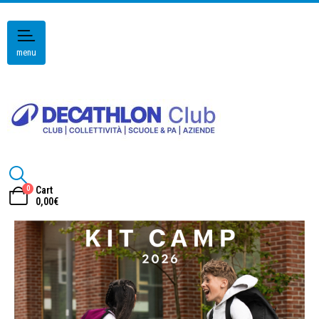
menu
0
Cart
0,00
€