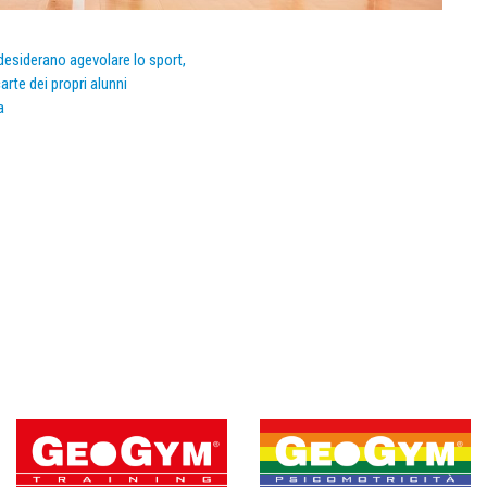
e desiderano agevolare lo sport,
arte dei propri alunni
a