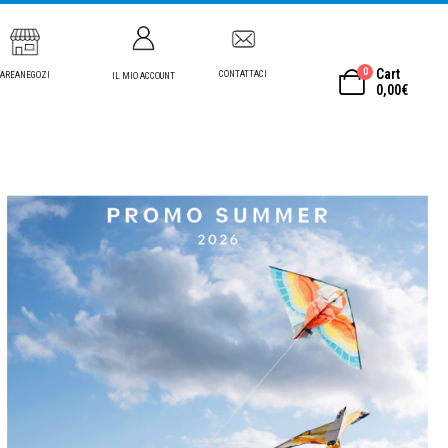
0
Cart
CONTATTACI
AREANEGOZI
IL MIO ACCOUNT
0,00
€