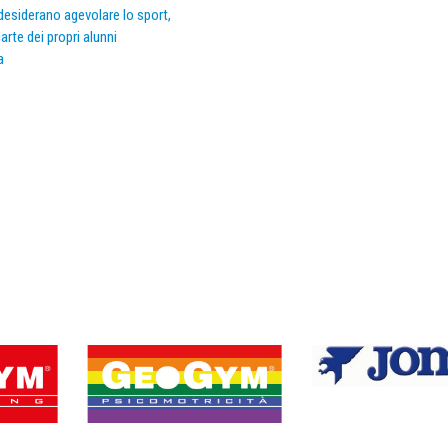
e desiderano agevolare lo sport,
arte dei propri alunni
a