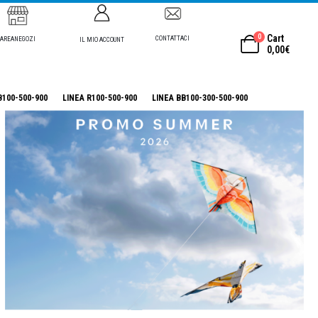
0
Cart
CONTATTACI
AREANEGOZI
IL MIO ACCOUNT
0,00
€
B100-500-900
LINEA R100-500-900
LINEA BB100-300-500-900