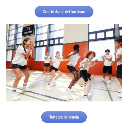
Crea le divise del tuo team
Tutto per la scuola