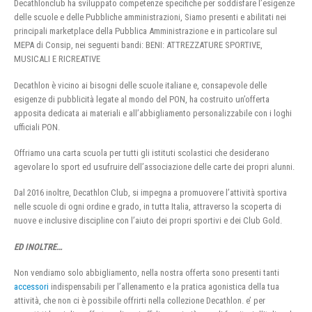
Decathlonclub ha sviluppato competenze specifiche per soddisfare l’esigenze
delle scuole e delle Pubbliche amministrazioni, Siamo presenti e abilitati nei
principali marketplace della Pubblica Amministrazione e in particolare sul
MEPA di Consip, nei seguenti bandi: BENI: ATTREZZATURE SPORTIVE,
MUSICALI E RICREATIVE
Decathlon è vicino ai bisogni delle scuole italiane e, consapevole delle
esigenze di pubblicità legate al mondo del PON, ha costruito un’offerta
apposita dedicata ai materiali e all’abbigliamento personalizzabile con i loghi
ufficiali PON.
Offriamo una carta scuola per tutti gli istituti scolastici che desiderano
agevolare lo sport ed usufruire dell’associazione delle carte dei propri alunni.
Dal 2016 inoltre, Decathlon Club, si impegna a promuovere l’attività sportiva
nelle scuole di ogni ordine e grado, in tutta Italia, attraverso la scoperta di
nuove e inclusive discipline con l’aiuto dei propri sportivi e dei Club Gold.
ED INOLTRE…
Non vendiamo solo abbigliamento, nella nostra offerta sono presenti tanti
accessori
indispensabili per l’allenamento e la pratica agonistica della tua
attività, che non ci è possibile offrirti nella collezione Decathlon. e’ per