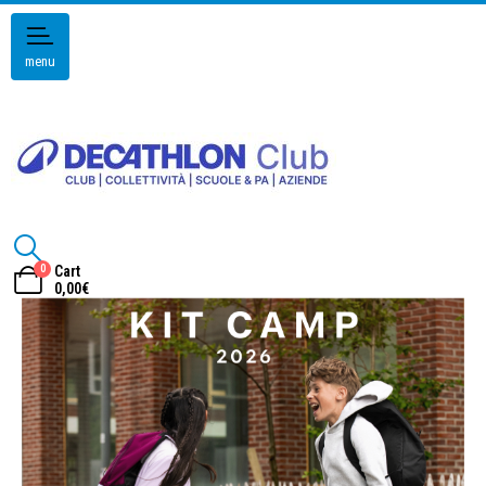
menu
0
Cart
0,00
€