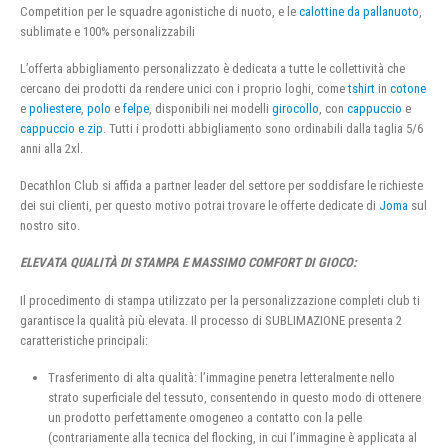
Competition per le squadre agonistiche di nuoto, e le
calottine da pallanuoto
,
sublimate e 100% personalizzabili
L’offerta abbigliamento personalizzato è dedicata a tutte le collettività che
cercano dei prodotti da rendere unici con i proprio loghi, come
tshirt
in
cotone
e
poliestere
,
polo
e
felpe
, disponibili nei modelli
girocollo
, con
cappuccio
e
cappuccio e zip
. Tutti i prodotti abbigliamento sono ordinabili dalla taglia 5/6
anni alla 2xl.
Decathlon Club si affida a partner leader del settore per soddisfare le richieste
dei sui clienti, per questo motivo potrai trovare le offerte dedicate di
Joma
sul
nostro sito.
ELEVATA QUALITÀ DI STAMPA E MASSIMO COMFORT DI GIOCO:
Il procedimento di stampa utilizzato per la personalizzazione completi club ti
garantisce la qualità più elevata. Il processo di SUBLIMAZIONE presenta 2
caratteristiche principali:
Trasferimento di alta qualità: l’immagine penetra letteralmente nello
strato superficiale del tessuto, consentendo in questo modo di ottenere
un prodotto perfettamente omogeneo a contatto con la pelle
(contrariamente alla tecnica del flocking, in cui l’immagine è applicata al