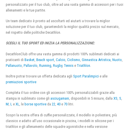
personalizzato per il tuo club, oltre ad una vasta gamma di accessori per i tuoi
allenamenti e le tue partite.
Un team dedicato è pronto ad ascoltarti ed aiutarti a trovare la miglior
soluzione per il tuo club, garantendoti la miglior qualità prezzo sul mercato,
nel rispetto delle politiche Decathlon.
SCEGLI IL TUO SPORT ED INIZIA LA PERSONALIZZAZIONE:
DecathlonClub offre una vasta gamma di prodotti 100% sublimati dedicati ai
praticanti di
Basket
,
Beach sport
,
Calcio
,
Ciclismo
,
Ginnastica Artistica
,
Nuoto
,
Pallanuoto
,
Pallavolo
,
Running
,
Rugby
,
Tennis
e
Triathlon
.
Inoltre potrai trovare un offerta dedicata agli
Sport Paralimpici
e alle
premiazioni sportive
Completa il tuo ordine con gli accessori 100% personalizzabili grazie alla
stampa in sublimato come gli
asciugamani
, disponibili in 5 misure, dalla
XS
,
S
,
M
,
L
e
XL
, le
borse sportive
da
22
,
40
e
70
litri.
Scopri la nostra offera di cuffie personalizzate, il modello in poliestere, più
classico e adatto all’uso occasionale in piscina, i modelli in silicone per i
triathlon e gli allenamento delle squadre agonistiche e nella versione