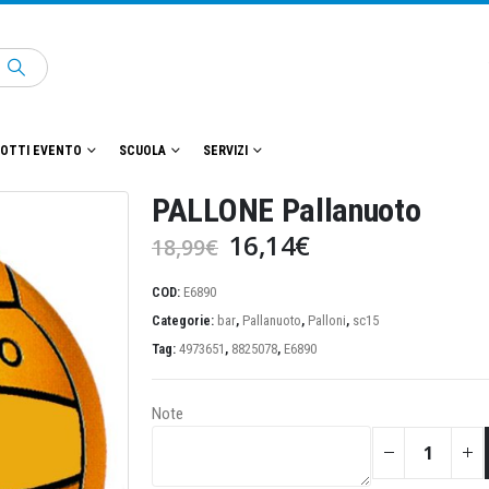
OTTI EVENTO
SCUOLA
SERVIZI
PALLONE Pallanuoto
Il
Il
16,14
€
18,99
€
prezzo
prezzo
originale
attuale
COD:
E6890
era:
è:
Categorie:
bar
,
Pallanuoto
,
Palloni
,
sc15
18,99€.
16,14€.
Tag:
4973651
,
8825078
,
E6890
Note