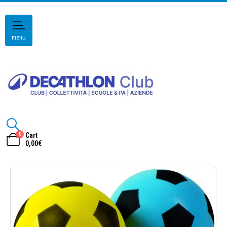
menu
0
Cart
0,00
€