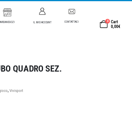
0
Cart
CONTATTACI
AREANEGOZI
IL MIO ACCOUNT
0,00
€
UBO QUADRO SEZ.
gioco
,
Vivisport