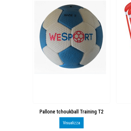
lone tchoukball Training T2
Set Unihockey
Visualizza
Visualizza