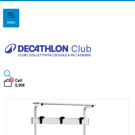
menu
0
Cart
0,00
€