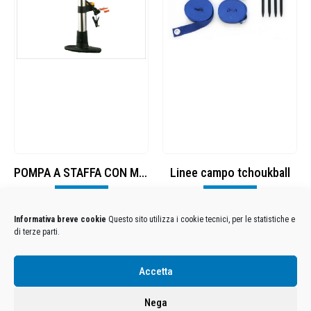
POMPA A STAFFA CON MANOMETRO
Linee campo tchoukball
Visualizza
Visualizza
Informativa breve cookie
Questo sito utilizza i cookie tecnici, per le statistiche e
di terze parti.
Condizioni Generali di Utilizzo
-
Cookies
-
Privacy
Accetta
DECATHLON ITALIA S.r.l. Unipersonale - Viale Valassina, 268 - 20851 Lissone (MB) Cap. Soc.
Euro 12.500.000 i.v. - C.F. e Iscr. Reg. Imp. Monza e Brianza 02137480964 - R.E.A. MB-1370021 -
Nega