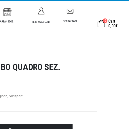
0
Cart
CONTATTACI
AREANEGOZI
IL MIO ACCOUNT
0,00
€
UBO QUADRO SEZ.
gioco
,
Vivisport