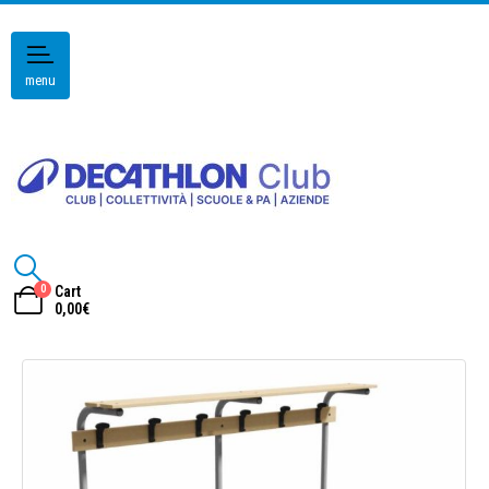
menu
0
Cart
0,00
€