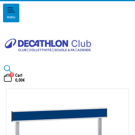
menu
0
Cart
0,00
€