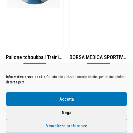
Pallone tchoukball Training T2
BORSA MEDICA SPORTIVA 2 pezzi
Visualizza
Visualizza
Informativa breve cookie
Questo sito utilizza i cookie tecnici, per le statistiche e
di terze parti.
Condizioni Generali di Utilizzo
-
Cookies
-
Privacy
Accetta
DECATHLON ITALIA S.r.l. Unipersonale - Viale Valassina, 268 - 20851 Lissone (MB) Cap. Soc.
Euro 12.500.000 i.v. - C.F. e Iscr. Reg. Imp. Monza e Brianza 02137480964 - R.E.A. MB-1370021 -
Nega
P.IVA. 11005760159 - Direzione e coordinamento art. 2497 C.C. DECATHLON SA, Villeneuve
D'Ascq, Francia Le foto dei prodotti presenti sul sito sono puramente esemplificative.
Visualizza preferenze