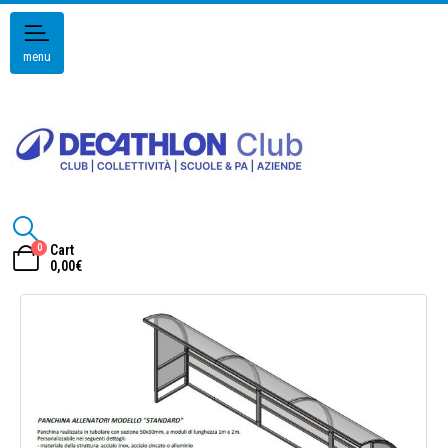
menu
0
Cart
0,00
€