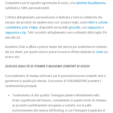
Competition per le squadre agonistiche di nuoto, e le
calottine da pallanuoto
,
sublimate e 100% personalizzabili
L’offerta abbigliamento personalizzato è dedicata a tutte le collettività che
cercano dei prodotti da rendere unici con i proprio loghi, come
tshirt
in
cotone
e
poliestere
,
polo
e
felpe
, disponibili nei modelli
girocollo
, con
cappuccio
e
cappuccio e zip
. Tutti i prodotti abbigliamento sono ordinabili dalla taglia 5/6
anni alla 2xl.
Decathlon Club si affida a partner leader del settore per soddisfare le richieste
dei sui clienti, per questo motivo potrai trovare le offerte dedicate di
Joma
sul
nostro sito.
ELEVATA QUALITÀ DI STAMPA E MASSIMO COMFORT DI GIOCO:
Il procedimento di stampa utilizzato per la personalizzazione completi club ti
garantisce la qualità più elevata. Il processo di SUBLIMAZIONE presenta 2
caratteristiche principali:
Trasferimento di alta qualità: l’immagine penetra letteralmente nello
strato superficiale del tessuto, consentendo in questo modo di ottenere
un prodotto perfettamente omogeneo a contatto con la pelle
(contrariamente alla tecnica del flocking, in cui l’immagine è applicata al