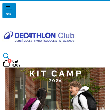
menu
0
Cart
0,00
€