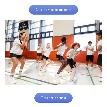
Crea le divise del tuo team
Tutto per la scuola