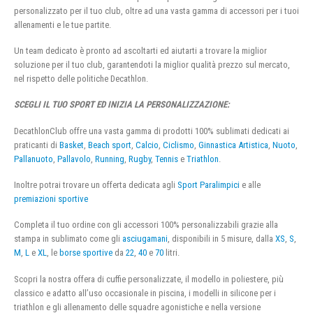
personalizzato per il tuo club, oltre ad una vasta gamma di accessori per i tuoi
allenamenti e le tue partite.
Un team dedicato è pronto ad ascoltarti ed aiutarti a trovare la miglior
soluzione per il tuo club, garantendoti la miglior qualità prezzo sul mercato,
nel rispetto delle politiche Decathlon.
SCEGLI IL TUO SPORT ED INIZIA LA PERSONALIZZAZIONE:
DecathlonClub offre una vasta gamma di prodotti 100% sublimati dedicati ai
praticanti di
Basket
,
Beach sport
,
Calcio
,
Ciclismo
,
Ginnastica Artistica
,
Nuoto
,
Pallanuoto
,
Pallavolo
,
Running
,
Rugby
,
Tennis
e
Triathlon
.
Inoltre potrai trovare un offerta dedicata agli
Sport Paralimpici
e alle
premiazioni sportive
Completa il tuo ordine con gli accessori 100% personalizzabili grazie alla
stampa in sublimato come gli
asciugamani
, disponibili in 5 misure, dalla
XS
,
S
,
M
,
L
e
XL
, le
borse sportive
da
22
,
40
e
70
litri.
Scopri la nostra offera di cuffie personalizzate, il modello in poliestere, più
classico e adatto all’uso occasionale in piscina, i modelli in silicone per i
triathlon e gli allenamento delle squadre agonistiche e nella versione