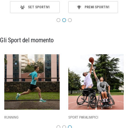
SET SPORTIVI
PREMI SPORTIVI
Gli Sport del momento
RT PARALIMPICI
CALCIO
BA