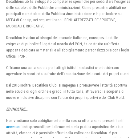
Decathlonclub ha sviluppato competenze specifiche per soddisfare l’esigenze
delle scuole e delle Pubbliche amministrazioni, Siamo presenti e abilitati nei
principali marketplace della Pubblica Amministrazione e in particolare sul
MEPA di Consip, nei seguenti bandi: BENI: ATTREZZATURE SPORTIVE,
MUSICALI E RICREATIVE
Decathlon è vicino ai bisogni delle scuole italiane e, consapevole delle
esigenze di pubblicità legate al mondo del PON, ha costruito un’offerta
apposita dedicata ai materiali e all’abbigliamento personalizzabile con i loghi
ufficiali PON.
Offriamo una carta scuola per tutti gli istituti scolastici che desiderano
agevolare lo sport ed usufruire dell’associazione delle carte dei propri alunni.
Dal 2016 inoltre, Decathlon Club, si impegna a promuovere l’attività sportiva
nelle scuole di ogni ordine e grado, in tutta Italia, attraverso la scoperta di
nuove e inclusive discipline con l’aiuto dei propri sportivi e dei Club Gold.
ED INOLTRE…
Non vendiamo solo abbigliamento, nella nostra offerta sono presenti tanti
accessori
indispensabili per l’allenamento e la pratica agonistica della tua
attività, che non ci è possibile offrirti nella collezione Decathlon. e’ per