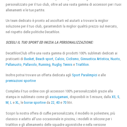
personalizzato per il tuo club, oltre ad una vasta gamma di accessori per i tuoi
allenamenti e le tue partite.
Un team dedicato è pronto ad ascoltarti ed aiutarti a trovare la miglior
soluzione per il tuo club, garantendoti la miglior qualità prezzo sul mercato,
nel rispetto delle politiche Decathlon.
SCEGLI IL TUO SPORT ED INIZIA LA PERSONALIZZAZIONE:
DecathlonClub offre una vasta gamma di prodotti 100% sublimati dedicati ai
praticanti di
Basket
,
Beach sport
,
Calcio
,
Ciclismo
,
Ginnastica Artistica
,
Nuoto
,
Pallanuoto
,
Pallavolo
,
Running
,
Rugby
,
Tennis
e
Triathlon
.
Inoltre potrai trovare un offerta dedicata agli
Sport Paralimpici
e alle
premiazioni sportive
Completa il tuo ordine con gli accessori 100% personalizzabili grazie alla
stampa in sublimato come gli
asciugamani
, disponibili in 5 misure, dalla
XS
,
S
,
M
,
L
e
XL
, le
borse sportive
da
22
,
40
e
70
litri.
Scopri la nostra offera di cuffie personalizzate, il modello in poliestere, più
classico e adatto all’uso occasionale in piscina, i modelli in silicone per i
triathlon e gli allenamento delle squadre agonistiche e nella versione