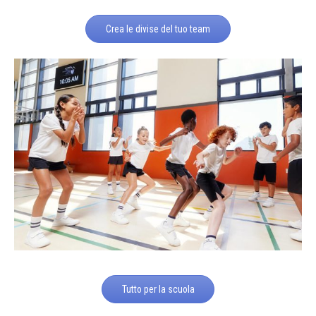
Crea le divise del tuo team
Tutto per la scuola