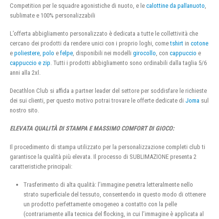
Competition per le squadre agonistiche di nuoto, e le
calottine da pallanuoto
,
sublimate e 100% personalizzabili
L’offerta abbigliamento personalizzato è dedicata a tutte le collettività che
cercano dei prodotti da rendere unici con i proprio loghi, come
tshirt
in
cotone
e
poliestere
,
polo
e
felpe
, disponibili nei modelli
girocollo
, con
cappuccio
e
cappuccio e zip
. Tutti i prodotti abbigliamento sono ordinabili dalla taglia 5/6
anni alla 2xl.
Decathlon Club si affida a partner leader del settore per soddisfare le richieste
dei sui clienti, per questo motivo potrai trovare le offerte dedicate di
Joma
sul
nostro sito.
ELEVATA QUALITÀ DI STAMPA E MASSIMO COMFORT DI GIOCO:
Il procedimento di stampa utilizzato per la personalizzazione completi club ti
garantisce la qualità più elevata. Il processo di SUBLIMAZIONE presenta 2
caratteristiche principali:
Trasferimento di alta qualità: l’immagine penetra letteralmente nello
strato superficiale del tessuto, consentendo in questo modo di ottenere
un prodotto perfettamente omogeneo a contatto con la pelle
(contrariamente alla tecnica del flocking, in cui l’immagine è applicata al