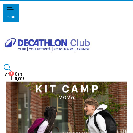
menu
0
Cart
0,00
€