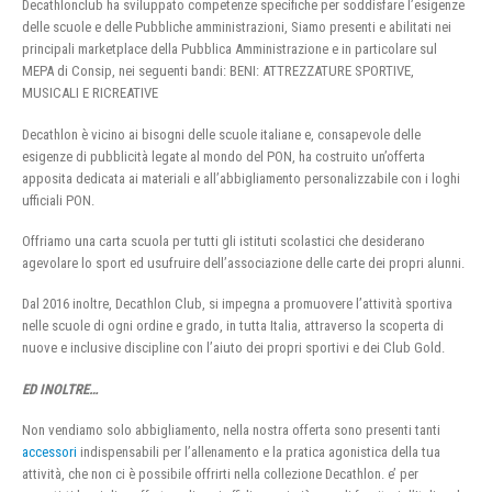
Decathlonclub ha sviluppato competenze specifiche per soddisfare l’esigenze
delle scuole e delle Pubbliche amministrazioni, Siamo presenti e abilitati nei
principali marketplace della Pubblica Amministrazione e in particolare sul
MEPA di Consip, nei seguenti bandi: BENI: ATTREZZATURE SPORTIVE,
MUSICALI E RICREATIVE
Decathlon è vicino ai bisogni delle scuole italiane e, consapevole delle
esigenze di pubblicità legate al mondo del PON, ha costruito un’offerta
apposita dedicata ai materiali e all’abbigliamento personalizzabile con i loghi
ufficiali PON.
Offriamo una carta scuola per tutti gli istituti scolastici che desiderano
agevolare lo sport ed usufruire dell’associazione delle carte dei propri alunni.
Dal 2016 inoltre, Decathlon Club, si impegna a promuovere l’attività sportiva
nelle scuole di ogni ordine e grado, in tutta Italia, attraverso la scoperta di
nuove e inclusive discipline con l’aiuto dei propri sportivi e dei Club Gold.
ED INOLTRE…
Non vendiamo solo abbigliamento, nella nostra offerta sono presenti tanti
accessori
indispensabili per l’allenamento e la pratica agonistica della tua
attività, che non ci è possibile offrirti nella collezione Decathlon. e’ per