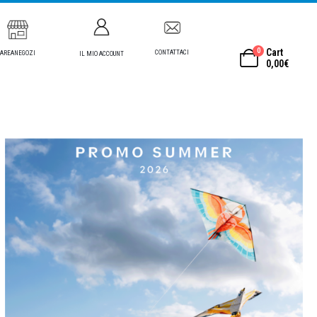
0
Cart
CONTATTACI
AREANEGOZI
IL MIO ACCOUNT
0,00
€