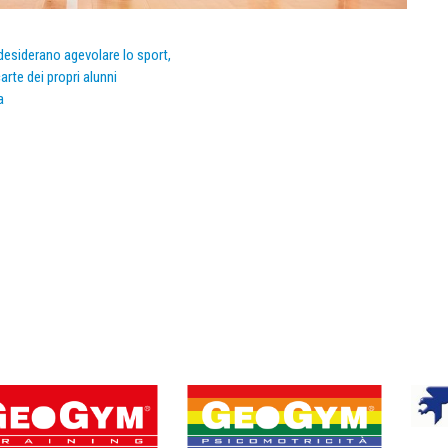
e desiderano agevolare lo sport,
arte dei propri alunni
a