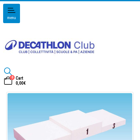
menu
0
Cart
0,00
€