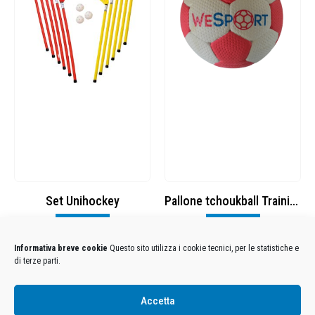
Set Unihockey
Pallone tchoukball Training T1
Visualizza
Visualizza
Informativa breve cookie
Questo sito utilizza i cookie tecnici, per le statistiche e
di terze parti.
Condizioni Generali di Utilizzo
-
Cookies
-
Privacy
Accetta
DECATHLON ITALIA S.r.l. Unipersonale - Viale Valassina, 268 - 20851 Lissone (MB) Cap. Soc.