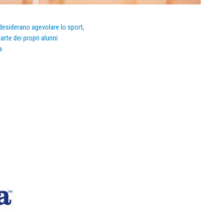
e desiderano agevolare lo sport,
arte dei propri alunni
a