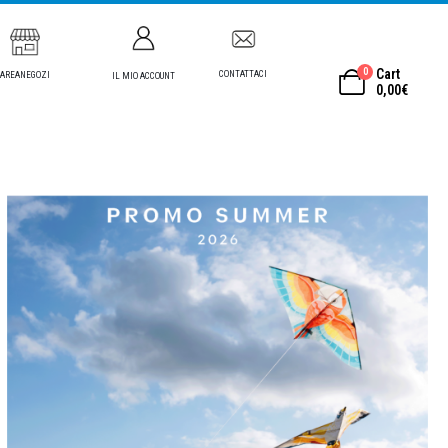
0
Cart
CONTATTACI
AREANEGOZI
IL MIO ACCOUNT
0,00
€