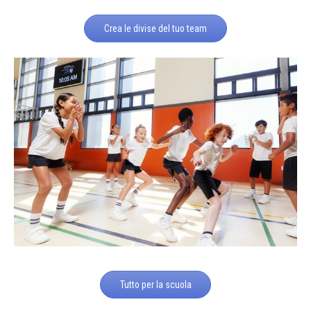
Crea le divise del tuo team
Tutto per la scuola