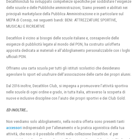
Decathlonclub ha sviluppato competenze specifiche per soddisfare l’esigenze
delle scuole e delle Pubbliche amministrazioni, Siamo presenti e abilitati nei
principali marketplace della Pubblica Amministrazione e in particolare sul
MEPA di Consip, nei seguenti bandi: BENI: ATTREZZATURE SPORTIVE,
MUSICALI E RICREATIVE
Decathlon è vicino ai bisogni delle scuole italiane e, consapevole delle
esigenze di pubblicità legate al mondo del PON, ha costruito un’offerta
apposita dedicata ai materiali e all’abbigliamento personalizzabile con i loghi
ufficiali PON.
Offriamo una carta scuola per tutti gli istituti scolastici che desiderano
agevolare lo sport ed usufruire dell’associazione delle carte dei propri alunni.
Dal 2016 inoltre, Decathlon Club, si impegna a promuovere l’attività sportiva
nelle scuole di ogni ordine e grado, in tutta Italia, attraverso la scoperta di
nuove e inclusive discipline con l’aiuto dei propri sportivi e dei Club Gold.
ED INOLTRE…
Non vendiamo solo abbigliamento, nella nostra offerta sono presenti tanti
accessori
indispensabili per l’allenamento e la pratica agonistica della tua
attività, che non ci è possibile offrirti nella collezione Decathlon. e’ per