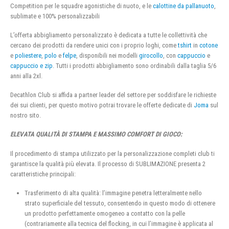
Competition per le squadre agonistiche di nuoto, e le
calottine da pallanuoto
,
sublimate e 100% personalizzabili
L’offerta abbigliamento personalizzato è dedicata a tutte le collettività che
cercano dei prodotti da rendere unici con i proprio loghi, come
tshirt
in
cotone
e
poliestere
,
polo
e
felpe
, disponibili nei modelli
girocollo
, con
cappuccio
e
cappuccio e zip
. Tutti i prodotti abbigliamento sono ordinabili dalla taglia 5/6
anni alla 2xl.
Decathlon Club si affida a partner leader del settore per soddisfare le richieste
dei sui clienti, per questo motivo potrai trovare le offerte dedicate di
Joma
sul
nostro sito.
ELEVATA QUALITÀ DI STAMPA E MASSIMO COMFORT DI GIOCO:
Il procedimento di stampa utilizzato per la personalizzazione completi club ti
garantisce la qualità più elevata. Il processo di SUBLIMAZIONE presenta 2
caratteristiche principali:
Trasferimento di alta qualità: l’immagine penetra letteralmente nello
strato superficiale del tessuto, consentendo in questo modo di ottenere
un prodotto perfettamente omogeneo a contatto con la pelle
(contrariamente alla tecnica del flocking, in cui l’immagine è applicata al