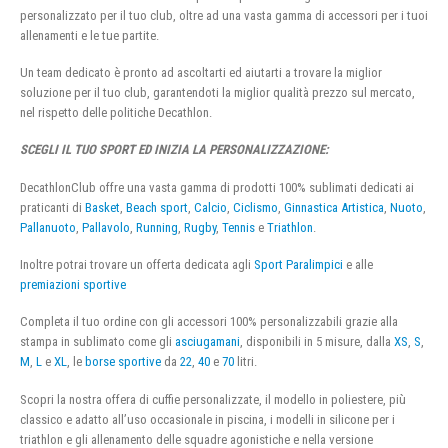
personalizzato per il tuo club, oltre ad una vasta gamma di accessori per i tuoi
allenamenti e le tue partite.
Un team dedicato è pronto ad ascoltarti ed aiutarti a trovare la miglior
soluzione per il tuo club, garantendoti la miglior qualità prezzo sul mercato,
nel rispetto delle politiche Decathlon.
SCEGLI IL TUO SPORT ED INIZIA LA PERSONALIZZAZIONE:
DecathlonClub offre una vasta gamma di prodotti 100% sublimati dedicati ai
praticanti di
Basket
,
Beach sport
,
Calcio
,
Ciclismo
,
Ginnastica Artistica
,
Nuoto
,
Pallanuoto
,
Pallavolo
,
Running
,
Rugby
,
Tennis
e
Triathlon
.
Inoltre potrai trovare un offerta dedicata agli
Sport Paralimpici
e alle
premiazioni sportive
Completa il tuo ordine con gli accessori 100% personalizzabili grazie alla
stampa in sublimato come gli
asciugamani
, disponibili in 5 misure, dalla
XS
,
S
,
M
,
L
e
XL
, le
borse sportive
da
22
,
40
e
70
litri.
Scopri la nostra offera di cuffie personalizzate, il modello in poliestere, più
classico e adatto all’uso occasionale in piscina, i modelli in silicone per i
triathlon e gli allenamento delle squadre agonistiche e nella versione