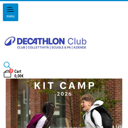
menu
0
Cart
0,00
€