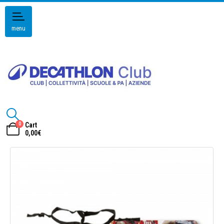
menu
0
Cart
0,00
€