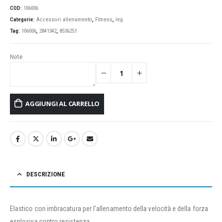
COD:
106006
Categorie:
Accessori allenamento
,
Fitness
,
leg
Tag:
106006
,
2841342
,
8536251
Note
AGGIUNGI AL CARRELLO
DESCRIZIONE
Elastico con imbracatura per l’allenamento della velocità e della forza
esplosiva contro resistenza.