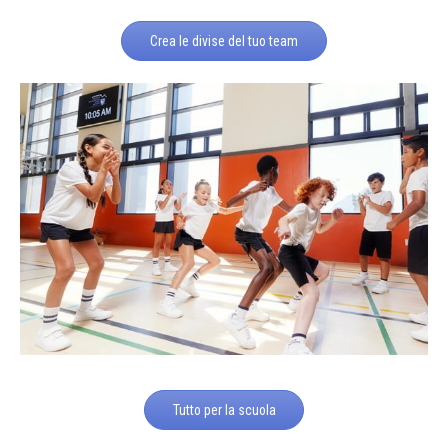
Crea le divise del tuo team
Tutto per la scuola