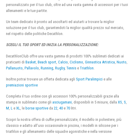
personalizzato per il tuo club, oltre ad una vasta gamma di accessori per i tuoi
allenamenti e le tue partite.
Un team dedicato è pronto ad ascoltarti ed aiutarti a trovare la miglior
soluzione per il tuo club, garantendoti la miglior qualità prezzo sul mercato,
nel rispetto delle politiche Decathlon.
SCEGLI IL TUO SPORT ED INIZIA LA PERSONALIZZAZIONE:
DecathlonClub offre una vasta gamma di prodotti 100% sublimati dedicati ai
praticanti di
Basket
,
Beach sport
,
Calcio
,
Ciclismo
,
Ginnastica Artistica
,
Nuoto
,
Pallanuoto
,
Pallavolo
,
Running
,
Rugby
,
Tennis
e
Triathlon
.
Inoltre potrai trovare un offerta dedicata agli
Sport Paralimpici
e alle
premiazioni sportive
Completa il tuo ordine con gli accessori 100% personalizzabili grazie alla
stampa in sublimato come gli
asciugamani
, disponibili in 5 misure, dalla
XS
,
S
,
M
,
L
e
XL
, le
borse sportive
da
22
,
40
e
70
litri.
Scopri la nostra offera di cuffie personalizzate, il modello in poliestere, più
classico e adatto all’uso occasionale in piscina, i modelli in silicone per i
triathlon e gli allenamento delle squadre agonistiche e nella versione