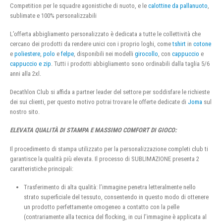
Competition per le squadre agonistiche di nuoto, e le
calottine da pallanuoto
,
sublimate e 100% personalizzabili
L’offerta abbigliamento personalizzato è dedicata a tutte le collettività che
cercano dei prodotti da rendere unici con i proprio loghi, come
tshirt
in
cotone
e
poliestere
,
polo
e
felpe
, disponibili nei modelli
girocollo
, con
cappuccio
e
cappuccio e zip
. Tutti i prodotti abbigliamento sono ordinabili dalla taglia 5/6
anni alla 2xl.
Decathlon Club si affida a partner leader del settore per soddisfare le richieste
dei sui clienti, per questo motivo potrai trovare le offerte dedicate di
Joma
sul
nostro sito.
ELEVATA QUALITÀ DI STAMPA E MASSIMO COMFORT DI GIOCO:
Il procedimento di stampa utilizzato per la personalizzazione completi club ti
garantisce la qualità più elevata. Il processo di SUBLIMAZIONE presenta 2
caratteristiche principali:
Trasferimento di alta qualità: l’immagine penetra letteralmente nello
strato superficiale del tessuto, consentendo in questo modo di ottenere
un prodotto perfettamente omogeneo a contatto con la pelle
(contrariamente alla tecnica del flocking, in cui l’immagine è applicata al