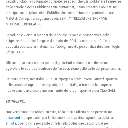
Decathlonclub ha sviluppato competenze specifiche per soddisfare l’esigenze
delle scuole e delle Pubbliche amministrazioni, Siamo presenti e abilitati nei
principali marketplace della Pubblica Amministrazione e in particolare sul
MEPA di Consip, nei seguenti bandi: BENI: ATTREZZATURE SPORTIVE,
MUSICALI E RICREATIVE
Decathlon è vicino ai bisogni delle scuole italiane e, consapevole delle
esigenze di pubblicità legate al mondo del PON, ha costruito un’offerta
apposita dedicata ai materiali e all’abbigliamento personalizzabile con i loghi
ufficiali PON.
Offriamo una carta scuola per tutti gli istituti scolastici che desiderano
agevolare lo sport ed usufruire dell’associazione delle carte dei propri alunni.
Dal 2016 inoltre, Decathlon Club, si impegna a promuovere l’attività sportiva
nelle scuole di ogni ordine e grado, in tutta Italia, attraverso la scoperta di
nuove e inclusive discipline con l’aiuto dei propri sportivi e dei Club Gold.
ED INOLTRE…
Non vendiamo solo abbigliamento, nella nostra offerta sono presenti tanti
accessori
indispensabili per l’allenamento e la pratica agonistica della tua
attività, che non ci è possibile offrirti nella collezione Decathlon. e’ per