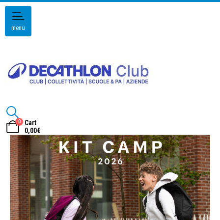
menu
0
Cart
0,00
€