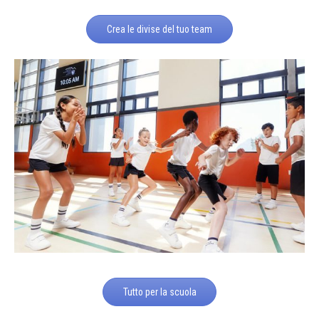
Crea le divise del tuo team
Tutto per la scuola