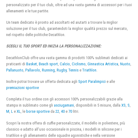
personalizzato per il tuo club, oltre ad una vasta gamma di accessori per i tuoi
allenamenti e le tue partite.
Un team dedicato è pronto ad ascoltarti ed aiutarti a trovare la miglior
soluzione per il tuo club, garantendoti la miglior qualità prezzo sul mercato,
nel rispetto delle politiche Decathlon.
SCEGLI IL TUO SPORT ED INIZIA LA PERSONALIZZAZIONE:
DecathlonClub offre una vasta gamma di prodotti 100% sublimati dedicati ai
praticanti di
Basket
,
Beach sport
,
Calcio
,
Ciclismo
,
Ginnastica Artistica
,
Nuoto
,
Pallanuoto
,
Pallavolo
,
Running
,
Rugby
,
Tennis
e
Triathlon
.
Inoltre potrai trovare un offerta dedicata agli
Sport Paralimpici
e alle
premiazioni sportive
Completa il tuo ordine con gli accessori 100% personalizzabili grazie alla
stampa in sublimato come gli
asciugamani
, disponibili in 5 misure, dalla
XS
,
S
,
M
,
L
e
XL
, le
borse sportive
da
22
,
40
e
70
litri.
Scopri la nostra offera di cuffie personalizzate, il modello in poliestere, più
classico e adatto all’uso occasionale in piscina, i modelli in silicone per i
triathlon e gli allenamento delle squadre agonistiche e nella versione