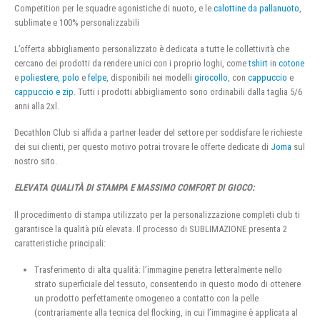
Competition per le squadre agonistiche di nuoto, e le
calottine da pallanuoto
,
sublimate e 100% personalizzabili
L’offerta abbigliamento personalizzato è dedicata a tutte le collettività che
cercano dei prodotti da rendere unici con i proprio loghi, come
tshirt
in
cotone
e
poliestere
,
polo
e
felpe
, disponibili nei modelli
girocollo
, con
cappuccio
e
cappuccio e zip
. Tutti i prodotti abbigliamento sono ordinabili dalla taglia 5/6
anni alla 2xl.
Decathlon Club si affida a partner leader del settore per soddisfare le richieste
dei sui clienti, per questo motivo potrai trovare le offerte dedicate di
Joma
sul
nostro sito.
ELEVATA QUALITÀ DI STAMPA E MASSIMO COMFORT DI GIOCO:
Il procedimento di stampa utilizzato per la personalizzazione completi club ti
garantisce la qualità più elevata. Il processo di SUBLIMAZIONE presenta 2
caratteristiche principali:
Trasferimento di alta qualità: l’immagine penetra letteralmente nello
strato superficiale del tessuto, consentendo in questo modo di ottenere
un prodotto perfettamente omogeneo a contatto con la pelle
(contrariamente alla tecnica del flocking, in cui l’immagine è applicata al