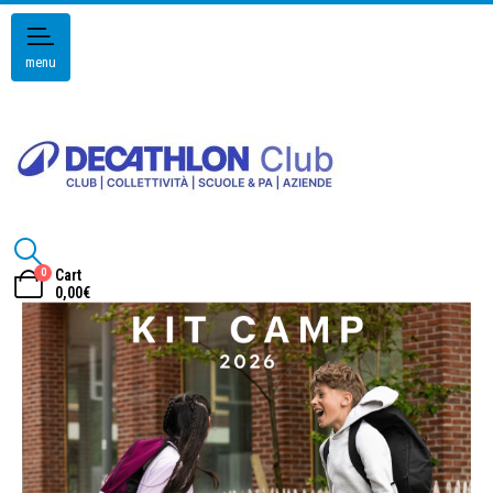
menu
0
Cart
0,00
€