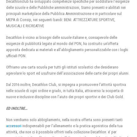
Decathlonclub ha sviluppato competenze specifiche per soddisfare l’esigenze
delle scuole e delle Pubbliche amministrazioni, Siamo presenti e abilitati nei
principali marketplace della Pubblica Amministrazione e in particolare sul
MEPA di Consip, nei seguenti bandi: BENI: ATTREZZATURE SPORTIVE,
MUSICALI E RICREATIVE
Decathlon è vicino ai bisogni delle scuole italiane e, consapevole delle
esigenze di pubblicità legate al mondo del PON, ha costruito un’offerta
apposita dedicata ai materiali e all’abbigliamento personalizzabile con i loghi
ufficiali PON.
Offriamo una carta scuola per tutti gli istituti scolastici che desiderano
agevolare lo sport ed usufruire dell’associazione delle carte dei propri alunni.
Dal 2016 inoltre, Decathlon Club, si impegna a promuovere l’attività sportiva
nelle scuole di ogni ordine e grado, in tutta Italia, attraverso la scoperta di
nuove e inclusive discipline con l’aiuto dei propri sportivi e dei Club Gold.
ED INOLTRE…
Non vendiamo solo abbigliamento, nella nostra offerta sono presenti tanti
accessori
indispensabili per l’allenamento e la pratica agonistica della tua
attività, che non ci è possibile offrirti nella collezione Decathlon. e’ per