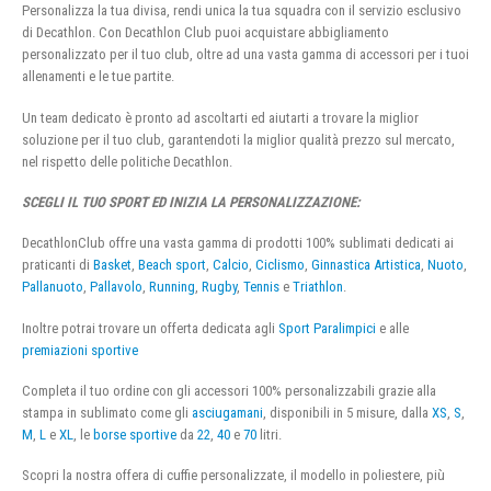
Personalizza la tua divisa, rendi unica la tua squadra con il servizio esclusivo
di Decathlon. Con Decathlon Club puoi acquistare abbigliamento
personalizzato per il tuo club, oltre ad una vasta gamma di accessori per i tuoi
allenamenti e le tue partite.
Un team dedicato è pronto ad ascoltarti ed aiutarti a trovare la miglior
soluzione per il tuo club, garantendoti la miglior qualità prezzo sul mercato,
nel rispetto delle politiche Decathlon.
SCEGLI IL TUO SPORT ED INIZIA LA PERSONALIZZAZIONE:
DecathlonClub offre una vasta gamma di prodotti 100% sublimati dedicati ai
praticanti di
Basket
,
Beach sport
,
Calcio
,
Ciclismo
,
Ginnastica Artistica
,
Nuoto
,
Pallanuoto
,
Pallavolo
,
Running
,
Rugby
,
Tennis
e
Triathlon
.
Inoltre potrai trovare un offerta dedicata agli
Sport Paralimpici
e alle
premiazioni sportive
Completa il tuo ordine con gli accessori 100% personalizzabili grazie alla
stampa in sublimato come gli
asciugamani
, disponibili in 5 misure, dalla
XS
,
S
,
M
,
L
e
XL
, le
borse sportive
da
22
,
40
e
70
litri.
Scopri la nostra offera di cuffie personalizzate, il modello in poliestere, più