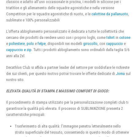
classico e adatto all’uso occasionale in piscina, i modelli in silicone per i
triathlon e gli allenamento delle squadre agonistiche e nella versione
Competition per le squadre agonistiche di nuoto, e le
calottine da pallanuoto
,
sublimate e 100% personalizzabili
L’offerta abbigliamento personalizzato è dedicata a tutte le collettività che
cercano dei prodotti da rendere unici con i proprio loghi, come
tshirt
in
cotone
e
poliestere
,
polo
e
felpe
, disponibili nei modelli
girocollo
, con
cappuccio
e
cappuccio e zip
. Tutti i prodotti abbigliamento sono ordinabili dalla taglia 5/6
anni alla 2xl.
Decathlon Club si affida a partner leader del settore per soddisfare le richieste
dei sui clienti, per questo motivo potrai trovare le offerte dedicate di
Joma
sul
nostro sito.
ELEVATA QUALITÀ DI STAMPA E MASSIMO COMFORT DI GIOCO:
Il procedimento di stampa utilizzato per la personalizzazione completi club ti
garantisce la qualità più elevata. Il processo di SUBLIMAZIONE presenta 2
caratteristiche principali:
Trasferimento di alta qualità: l’immagine penetra letteralmente nello
strato superficiale del tessuto, consentendo in questo modo di ottenere