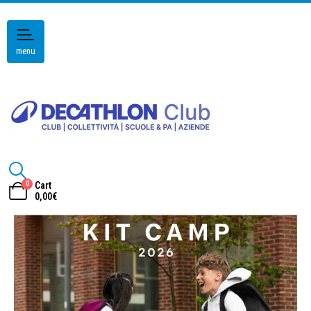
menu
0
Cart
0,00
€