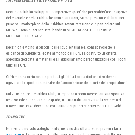
UN TEAM DEDICATO ALLE SCUOLE E LE PA
Decathlonclub ha sviluppato competenze specifiche per soddisfare l’esigenze
delle scuole e delle Pubbliche amministrazioni, Siamo presenti e abilitati nei
principali marketplace della Pubblica Amministrazione e in particolare sul
MEPA di Consip, nei seguenti bandi: BENI: ATTREZZATURE SPORTIVE,
MUSICALI E RICREATIVE
Decathlon è vicino ai bisogni delle scuole italiane e, consapevole delle
esigenze di pubblicità legate al mondo del PON, ha costruito un’offerta
apposita dedicata ai materiali e all’abbigliamento personalizzabile con i loghi
ufficiali PON.
Offriamo una carta scuola per tutti gli istituti scolastici che desiderano
agevolare lo sport ed usufruire dell’associazione delle carte dei propri alunni.
Dal 2016 inoltre, Decathlon Club, si impegna a promuovere l’attività sportiva
nelle scuole di ogni ordine e grado, in tutta Italia, attraverso la scoperta di
nuove e inclusive discipline con l’aiuto dei propri sportivi e dei Club Gold.
ED INOLTRE…
Non vendiamo solo abbigliamento, nella nostra offerta sono presenti tanti
accessori
indispensabili per l’allenamento e la pratica agonistica della tua