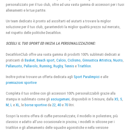
personalizzato per il tuo club, oltre ad una vasta gamma di accessori per i tuoi
allenamenti e le tue partite.
Un team dedicato è pronto ad ascoltarti ed aiutarti a trovare la miglior
soluzione per il tuo club, garantendoti la miglior qualità prezzo sul mercato,
nel rispetto delle politiche Decathlon.
SCEGLI IL TUO SPORT ED INIZIA LA PERSONALIZZAZIONE:
DecathlonClub offre una vasta gamma di prodotti 100% sublimati dedicati ai
praticanti di
Basket
,
Beach sport
,
Calcio
,
Ciclismo
,
Ginnastica Artistica
,
Nuoto
,
Pallanuoto
,
Pallavolo
,
Running
,
Rugby
,
Tennis
e
Triathlon
.
Inoltre potrai trovare un offerta dedicata agli
Sport Paralimpici
e alle
premiazioni sportive
Completa il tuo ordine con gli accessori 100% personalizzabili grazie alla
stampa in sublimato come gli
asciugamani
, disponibili in 5 misure, dalla
XS
,
S
,
M
,
L
e
XL
, le
borse sportive
da
22
,
40
e
70
litri.
Scopri la nostra offera di cuffie personalizzate, il modello in poliestere, più
classico e adatto all’uso occasionale in piscina, i modelli in silicone per i
triathlon e gli allenamento delle squadre agonistiche e nella versione