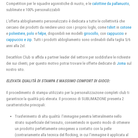
Competition per le squadre agonistiche di nuoto, e le
calottine da pallanuoto
,
sublimate e 100% personalizzabili
L’offerta abbigliamento personalizzato è dedicata a tutte le collettività che
cercano dei prodotti da rendere unici con i proprio loghi, come
tshirt
in
cotone
e
poliestere
,
polo
e
felpe
, disponibili nei modelli
girocollo
, con
cappuccio
e
cappuccio e zip
. Tutti i prodotti abbigliamento sono ordinabili dalla taglia 5/6
anni alla 2xl.
Decathlon Club si affida a partner leader del settore per soddisfare le richieste
dei sui clienti, per questo motivo potrai trovare le offerte dedicate di
Joma
sul
nostro sito.
ELEVATA QUALITÀ DI STAMPA E MASSIMO COMFORT DI GIOCO:
Il procedimento di stampa utilizzato per la personalizzazione completi club ti
garantisce la qualità più elevata. Il processo di SUBLIMAZIONE presenta 2
caratteristiche principali:
Trasferimento di alta qualità: l’immagine penetra letteralmente nello
strato superficiale del tessuto, consentendo in questo modo di ottenere
un prodotto perfettamente omogeneo a contatto con la pelle
(contrariamente alla tecnica del flocking, in cui l’immagine è applicata al