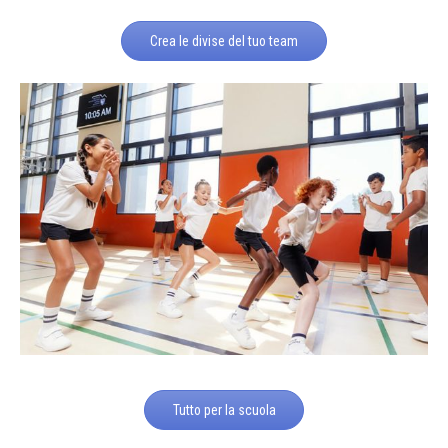
Crea le divise del tuo team
Tutto per la scuola