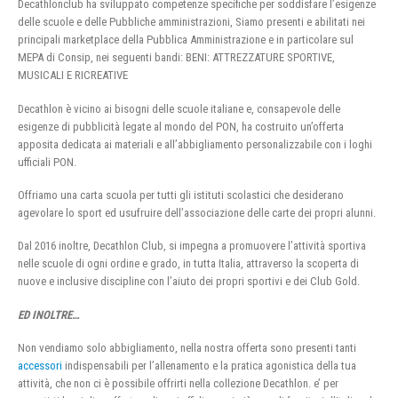
Decathlonclub ha sviluppato competenze specifiche per soddisfare l’esigenze
delle scuole e delle Pubbliche amministrazioni, Siamo presenti e abilitati nei
principali marketplace della Pubblica Amministrazione e in particolare sul
MEPA di Consip, nei seguenti bandi: BENI: ATTREZZATURE SPORTIVE,
MUSICALI E RICREATIVE
Decathlon è vicino ai bisogni delle scuole italiane e, consapevole delle
esigenze di pubblicità legate al mondo del PON, ha costruito un’offerta
apposita dedicata ai materiali e all’abbigliamento personalizzabile con i loghi
ufficiali PON.
Offriamo una carta scuola per tutti gli istituti scolastici che desiderano
agevolare lo sport ed usufruire dell’associazione delle carte dei propri alunni.
Dal 2016 inoltre, Decathlon Club, si impegna a promuovere l’attività sportiva
nelle scuole di ogni ordine e grado, in tutta Italia, attraverso la scoperta di
nuove e inclusive discipline con l’aiuto dei propri sportivi e dei Club Gold.
ED INOLTRE…
Non vendiamo solo abbigliamento, nella nostra offerta sono presenti tanti
accessori
indispensabili per l’allenamento e la pratica agonistica della tua
attività, che non ci è possibile offrirti nella collezione Decathlon. e’ per