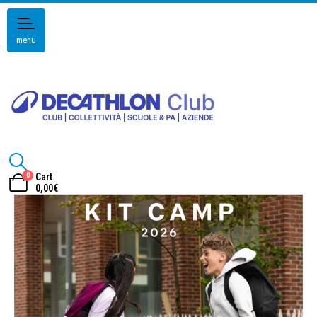
menu
0
Cart
0,00
€