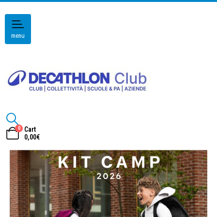
menu
0
Cart
0,00
€