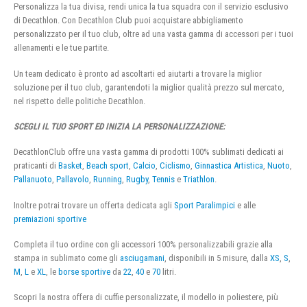
Personalizza la tua divisa, rendi unica la tua squadra con il servizio esclusivo
di Decathlon. Con Decathlon Club puoi acquistare abbigliamento
personalizzato per il tuo club, oltre ad una vasta gamma di accessori per i tuoi
allenamenti e le tue partite.
Un team dedicato è pronto ad ascoltarti ed aiutarti a trovare la miglior
soluzione per il tuo club, garantendoti la miglior qualità prezzo sul mercato,
nel rispetto delle politiche Decathlon.
SCEGLI IL TUO SPORT ED INIZIA LA PERSONALIZZAZIONE:
DecathlonClub offre una vasta gamma di prodotti 100% sublimati dedicati ai
praticanti di
Basket
,
Beach sport
,
Calcio
,
Ciclismo
,
Ginnastica Artistica
,
Nuoto
,
Pallanuoto
,
Pallavolo
,
Running
,
Rugby
,
Tennis
e
Triathlon
.
Inoltre potrai trovare un offerta dedicata agli
Sport Paralimpici
e alle
premiazioni sportive
Completa il tuo ordine con gli accessori 100% personalizzabili grazie alla
stampa in sublimato come gli
asciugamani
, disponibili in 5 misure, dalla
XS
,
S
,
M
,
L
e
XL
, le
borse sportive
da
22
,
40
e
70
litri.
Scopri la nostra offera di cuffie personalizzate, il modello in poliestere, più