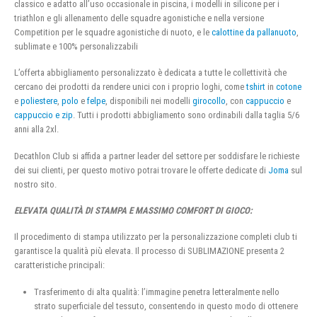
classico e adatto all’uso occasionale in piscina, i modelli in silicone per i
triathlon e gli allenamento delle squadre agonistiche e nella versione
Competition per le squadre agonistiche di nuoto, e le
calottine da pallanuoto
,
sublimate e 100% personalizzabili
L’offerta abbigliamento personalizzato è dedicata a tutte le collettività che
cercano dei prodotti da rendere unici con i proprio loghi, come
tshirt
in
cotone
e
poliestere
,
polo
e
felpe
, disponibili nei modelli
girocollo
, con
cappuccio
e
cappuccio e zip
. Tutti i prodotti abbigliamento sono ordinabili dalla taglia 5/6
anni alla 2xl.
Decathlon Club si affida a partner leader del settore per soddisfare le richieste
dei sui clienti, per questo motivo potrai trovare le offerte dedicate di
Joma
sul
nostro sito.
ELEVATA QUALITÀ DI STAMPA E MASSIMO COMFORT DI GIOCO:
Il procedimento di stampa utilizzato per la personalizzazione completi club ti
garantisce la qualità più elevata. Il processo di SUBLIMAZIONE presenta 2
caratteristiche principali:
Trasferimento di alta qualità: l’immagine penetra letteralmente nello
strato superficiale del tessuto, consentendo in questo modo di ottenere