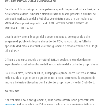
UN TEAM DEDICATO ALLE SCUOLE E LE PA
Decathlonclub ha sviluppato competenze specifiche per soddisfare l’esigenze
delle scuole e delle Pubbliche amministrazioni, Siamo presenti e abilitati nei
principali marketplace della Pubblica Amministrazione e in particolare sul
MEPA di Consip, nei seguenti bandi: BENI: ATTREZZATURE SPORTIVE,
MUSICALI E RICREATIVE
Decathlon è vicino ai bisogni delle scuole italiane e, consapevole delle
esigenze di pubblicità legate al mondo del PON, ha costruito un’offerta
apposita dedicata ai materiali e all’abbigliamento personalizzabile con i loghi
ufficiali PON.
Offriamo una carta scuola per tutti gli istituti scolastici che desiderano
agevolare lo sport ed usufruire dell’associazione delle carte dei propri alunni.
Dal 2016 inoltre, Decathlon Club, si impegna a promuovere l’attività sportiva
nelle scuole di ogni ordine e grado, in tutta Italia, attraverso la scoperta di
nuove e inclusive discipline con l’aiuto dei propri sportivi e dei Club Gold.
ED INOLTRE…
Non vendiamo solo abbigliamento, nella nostra offerta sono presenti tanti
accessori
indispensabili per l’allenamento e la pratica agonistica della tua